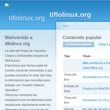
Pa
co
tiflolinux.org
pr
Inicio
Bienvenido a
Se encuentra usted a
Contenido popular
Solapas principales
tiflolinux.org
Contenido popular
(solapa activ
Today's 
La web del Grupo de Usuarios
Ciegos y Deficientes visuales de
Tipo
Título
GNU/Linux.
IBM contribuirá a me
Esperamos que formes parte de
OpenOffice.org
nuestra creciente comunidad, y que
Tema del
puedas encontrar en este sitio toda
Novedades en Orca 
foro
la información que necesitas para
trabajar con "nuestro Sistema
Entrada de
Prueba con BloGTK
Operativo".
blog
Utiliza los comandos de
Tema del
navegación por encabezados para
Novedades en Orca 
foro
desplazarte rápidamente entre los
Artículo
No sólo de Ubuntu v
diferentes menús y secciones de