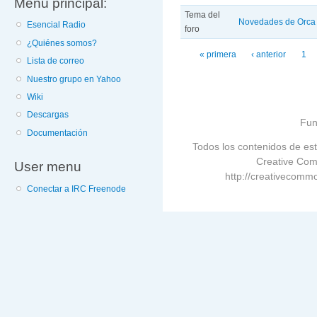
Menú principal:
Tema del
Novedades de Orca 
Esencial Radio
foro
¿Quiénes somos?
Páginas
« primera
‹ anterior
1
Lista de correo
Nuestro grupo en Yahoo
Wiki
Descargas
Fun
Documentación
Todos los contenidos de est
Creative Com
User menu
http://creativecommo
Conectar a IRC Freenode