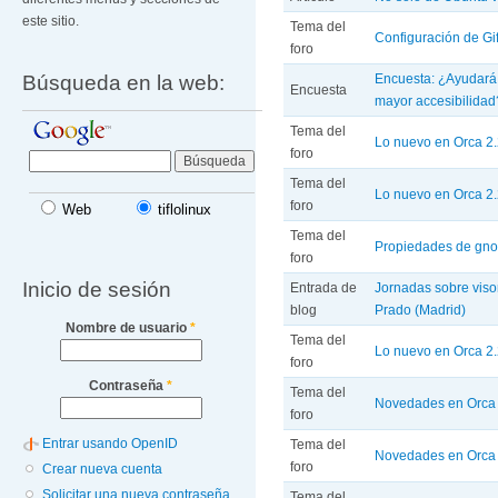
este sitio.
Tema del
Configuración de Gif
foro
Búsqueda en la web:
Encuesta: ¿Ayudará e
Encuesta
mayor accesibilidad
Tema del
Lo nuevo en Orca 2
foro
Tema del
Lo nuevo en Orca 2.
foro
Web
tiflolinux
Tema del
Propiedades de gn
foro
Inicio de sesión
Entrada de
Jornadas sobre viso
blog
Prado (Madrid)
Nombre de usuario
*
Tema del
Lo nuevo en Orca 2.
foro
Contraseña
*
Tema del
Novedades en Orca 
foro
Entrar usando OpenID
Tema del
Novedades en Orca 
foro
Crear nueva cuenta
Solicitar una nueva contraseña
Tema del