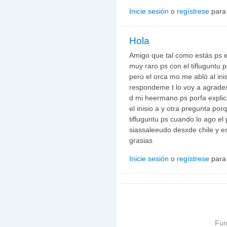
Inicie sesión
o
regístrese
para
Hola
Amigo que tal como estás ps 
muy raro ps con el tifluguntu 
pero el orca mo me abló al in
respondeme t lo voy a agrades
d mi heermano ps porfa expli
el inisio a y otra pregunta po
tifluguntu ps cuando lo ago el
siassaleeudo desxde chile y e
grasias
Inicie sesión
o
regístrese
para
Fun