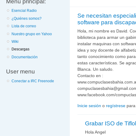
Menú principal:
Esencial Radio
Se necesitan especial
¿Quiénes somos?
software para discapa
Lista de correo
Hola, mi nombre es David. Co
Nuestro grupo en Yahoo
biblioteca para armar un gabine
Wiki
instalar maquinas con software 
Descargas
idea y soy docente de alfabetiz
tanto conocimiento como para 
Documentación
estas características. Se agr
Blanca. Un saludo.
User menu
Contacto en :
Conectar a IRC Freenode
www.compuclasesbahia.com.a
compuclasesbahia@gmail.co
www.facebook.com/compucla
Inicie sesión
o
regístrese
para
Grabar ISO de Tifl
Hola Angel