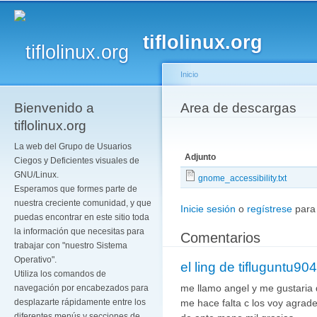
Pa
co
tiflolinux.org
pr
Inicio
Bienvenido a
Se encuentra usted a
Area de descargas
tiflolinux.org
La web del Grupo de Usuarios
Adjunto
Ciegos y Deficientes visuales de
GNU/Linux.
gnome_accessibility.txt
Esperamos que formes parte de
nuestra creciente comunidad, y que
Inicie sesión
o
regístrese
para
puedas encontrar en este sitio toda
la información que necesitas para
Comentarios
trabajar con "nuestro Sistema
Operativo".
el ling de tifluguntu904
Utiliza los comandos de
me llamo angel y me gustaria
navegación por encabezados para
me hace falta c los voy agrad
desplazarte rápidamente entre los
diferentes menús y secciones de