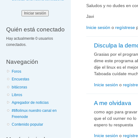
Saludos y no dudes en con
Javi
Inicie sesión
o
regístrese
p
Quién está conectado
Hay actualmente 0 usuarios
Disculpa la dem
conectados.
Grasias por el progra
Navegación
dime este programa ab
dije el linux es el mej
Foros
Taboada cuídate much
Encuestas
Inicie sesión
o
regístr
bitácoras
Libros
A me olvidava
Agregador de noticias
#tiflolinux nuestro canal en
como ago para gravar
Freenode
que el cd vurner no l
espero tu respuesta
Contenido popular
Inicie sesión
o
regístr