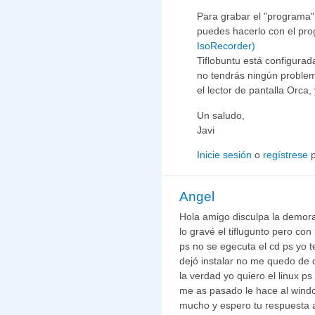
Para grabar el "programa
puedes hacerlo con el pr
IsoRecorder)
Tiflobuntu está configurad
no tendrás ningún problem
el lector de pantalla Orca,
Un saludo,
Javi
Inicie sesión
o
regístrese
p
Angel
Hola amigo disculpa la demora
lo gravé el tiflugunto pero co
ps no se egecuta el cd ps yo 
dejó instalar no me quedo de
la verdad yo quiero el linux p
me as pasado le hace al windo
mucho y espero tu respuesta 