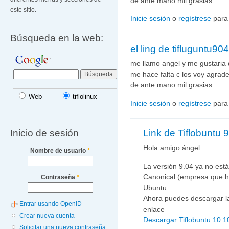
de ante mano mil grasias
este sitio.
Inicie sesión
o
regístrese
para
Búsqueda en la web:
el ling de tifluguntu904
me llamo angel y me gustaria
me hace falta c los voy agrad
de ante mano mil grasias
Web
tiflolinux
Inicie sesión
o
regístrese
para
Inicio de sesión
Link de Tiflobuntu 
Hola amigo ángel:
Nombre de usuario
*
La versión 9.04 ya no está
Canonical (empresa que h
Contraseña
*
Ubuntu.
Ahora puedes descargar la 
Entrar usando OpenID
enlace
Crear nueva cuenta
Descargar Tiflobuntu 10.1
Solicitar una nueva contraseña