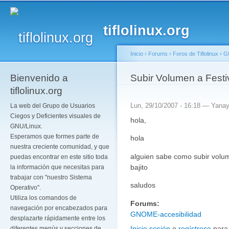
Pa
co
tiflolinux.org
pr
Inicio
›
Forums
›
Foros de Tiflolinux
›
G
Bienvenido a
Se encuentra usted a
Subir Volumen a Festi
tiflolinux.org
Lun, 29/10/2007 - 16:18 —
Yana
La web del Grupo de Usuarios
Ciegos y Deficientes visuales de
hola,
GNU/Linux.
Esperamos que formes parte de
hola
nuestra creciente comunidad, y que
alguien sabe como subir volu
puedas encontrar en este sitio toda
bajito
la información que necesitas para
trabajar con "nuestro Sistema
saludos
Operativo".
Utiliza los comandos de
Forums:
navegación por encabezados para
GNOME-accesibilidad
desplazarte rápidamente entre los
Inicie sesión
o
regístrese
para
diferentes menús y secciones de