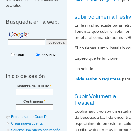
este sitio.
subir volumen a Festiv
Búsqueda en la web:
En festival no existe parámetro
Tendrías que subir el volumen
prueba el comando aumix -v9
Si no tienes aumix instalalo co
Web
tiflolinux
Espero que te funcione
Un saludo
Inicio de sesión
Inicie sesión
o
regístrese
para
Nombre de usuario
*
Subir Volumen a
Contraseña
*
Festival
Sophia aquí, yo soy un estudi
Entrar usando OpenID
de búsqueda fácil de encontrar
especialmente en este artículo
Crear nueva cuenta
su sitio web son muy informat
Solicitar una nueva contraseña