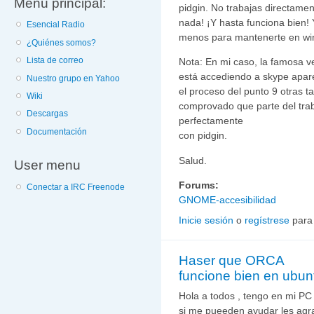
Menú principal:
pidgin. No trabajas directame
nada! ¡Y hasta funciona bien!
Esencial Radio
menos para mantenerte en wi
¿Quiénes somos?
Lista de correo
Nota: En mi caso, la famosa v
está accediendo a skype aparec
Nuestro grupo en Yahoo
el proceso del punto 9 otras t
Wiki
comprovado que parte del tra
Descargas
perfectamente
Documentación
con pidgin.
Salud.
User menu
Forums:
Conectar a IRC Freenode
GNOME-accesibilidad
Inicie sesión
o
regístrese
para
Haser que ORCA
funcione bien en ubun
Hola a todos , tengo en mi PC
si me pueeden ayudar les agr