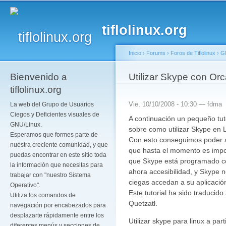
Pa
co
tiflolinux.org
pr
Inicio
›
Forums
›
Foros de Tiflolinux
›
G
Bienvenido a
Se encuentra usted a
Utilizar Skype con Or
tiflolinux.org
Vie, 10/10/2008 - 10:30 —
fdma
La web del Grupo de Usuarios
Ciegos y Deficientes visuales de
A continuación un pequeño tut
GNU/Linux.
sobre como utilizar Skype en 
Esperamos que formes parte de
Con esto conseguimos poder a
nuestra creciente comunidad, y que
que hasta el momento es impos
puedas encontrar en este sitio toda
que Skype está programado co
la información que necesitas para
ahora accesibilidad, y Skype 
trabajar con "nuestro Sistema
ciegas accedan a su aplicaci
Operativo".
Este tutorial ha sido traducid
Utiliza los comandos de
Quetzatl.
navegación por encabezados para
desplazarte rápidamente entre los
Utilizar skype para linux a part
diferentes menús y secciones de