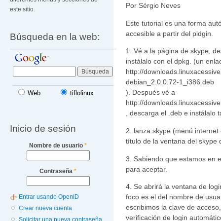
Por Sérgio Neves
este sitio.
Este tutorial es una forma au
accesible a partir del pidgin.
Búsqueda en la web:
1. Vé a la página de skype, de
instálalo con el dpkg. (un enla
http://downloads.linuxacessive
debian_2.0.0.72-1_i386.deb
). Después vé a
Web
tiflolinux
http://downloads.linuxacessiv
, descarga el .deb e instálalo
Inicio de sesión
2. lanza skype (menú internet -
título de la ventana del skype
Nombre de usuario
*
3. Sabiendo que estamos en e
para aceptar.
Contraseña
*
4. Se abrirá la ventana de logi
foco es el del nombre de usua
Entrar usando OpenID
escribimos la clave de acceso,
Crear nueva cuenta
verificación de login automátic
Solicitar una nueva contraseña