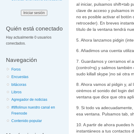
al iniciar, pulsamos shift+tab 
clave de acceso y pulsamos int
no es posible activar el botón
retroceder). En breves instant
Quién está conectado
título de la ventana tendrá nu
Hay actualmente 0 usuarios
5. Ahora lanzamos pidgin (inter
conectados.
6. Añadimos una cuenta utiliza
Navegación
7. Guardamos y cerramos el as
(control+q) y salimos también
Foros
sudo killall skype )no sé otra 
Encuestas
8. Ahora vamos al pidgin y, al 
bitácoras
oirémos el sonido del login d
Libros
ventana que dice que otra apli
Agregador de noticias
#tiflolinux nuestro canal en
9. Si todo va adecuadamente, 
Freenode
esa ventana. Pulsamos tab, shif
Contenido popular
10. A partir de ahora puedes
instantáneos a tus contactos de