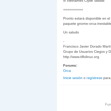
vi Vietnamés Clytie Siddall
==========
Pronto estará disponible en el r
paquete gnome-orca-inestabl
Un saludo
-
Francisco Javier Dorado Martín
Grupo de Usuarios Ciegos y D
http://www.tiflolinux.org
Forums:
Orca
Inicie sesión
o
regístrese
para
Fun