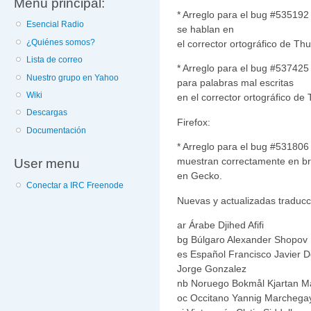
Menú principal:
* Arreglo para el bug #535192
Esencial Radio
se hablan en
¿Quiénes somos?
el corrector ortográfico de Th
Lista de correo
* Arreglo para el bug #537425
Nuestro grupo en Yahoo
para palabras mal escritas
Wiki
en el corrector ortográfico de
Descargas
Firefox:
Documentación
* Arreglo para el bug #531806
muestran correctamente en bra
User menu
en Gecko.
Conectar a IRC Freenode
Nuevas y actualizadas traducci
ar Árabe Djihed Afifi
bg Búlgaro Alexander Shopov
es Español Francisco Javier D
Jorge Gonzalez
nb Noruego Bokmål Kjartan M
oc Occitano Yannig Marchega