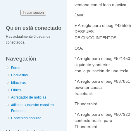
ventana con el foco o activa.
Java:
+ Arreglo para el bug #43558
Quién está conectado
DESPUES
Hay actualmente 0 usuarios
DE CINCO INTENTOS.
conectados.
OOo:
Navegación
* Arreglo para el bug #521450 
siguiente y anterior
Foros
con la pulsación de una tecla.
Encuestas
* Arreglo para el bug #537851 
bitácoras
oowriter causa
Libros
traceback.
Agregador de noticias
Thunderbird:
#tiflolinux nuestro canal en
Freenode
* Arreglo para el bug #507922
Contenido popular
contexto braille para
Thunderbird.