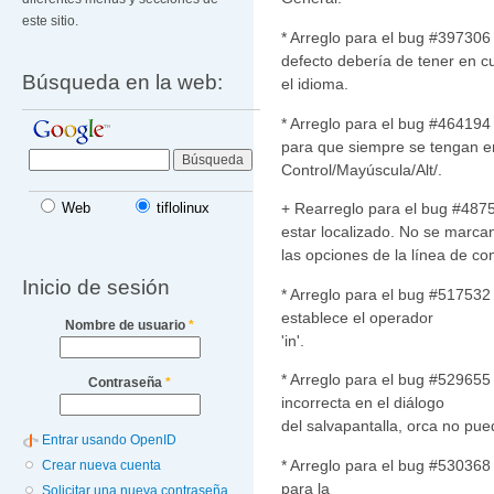
este sitio.
* Arreglo para el bug #397306 
defecto debería de tener en c
Búsqueda en la web:
el idioma.
* Arreglo para el bug #464194 
para que siempre se tengan e
Control/Mayúscula/Alt/.
+ Rearreglo para el bug #487
Web
tiflolinux
estar localizado. No se marca
las opciones de la línea de c
Inicio de sesión
* Arreglo para el bug #517532
establece el operador
Nombre de usuario
*
'in'.
* Arreglo para el bug #529655
Contraseña
*
incorrecta en el diálogo
del salvapantalla, orca no pue
Entrar usando OpenID
* Arreglo para el bug #530368 
Crear nueva cuenta
para la
Solicitar una nueva contraseña