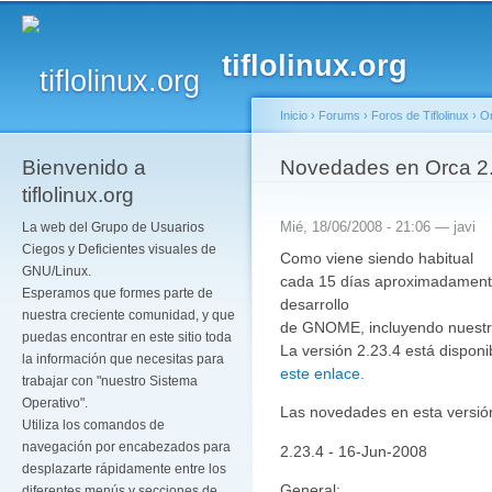
Pa
co
tiflolinux.org
pr
Inicio
›
Forums
›
Foros de Tiflolinux
›
O
Bienvenido a
Se encuentra usted a
Novedades en Orca 2
tiflolinux.org
Mié, 18/06/2008 - 21:06 —
javi
La web del Grupo de Usuarios
Ciegos y Deficientes visuales de
Como viene siendo habitual
GNU/Linux.
cada 15 días aproximadamente
Esperamos que formes parte de
desarrollo
nuestra creciente comunidad, y que
de GNOME, incluyendo nuestro 
puedas encontrar en este sitio toda
La versión 2.23.4 está dispon
la información que necesitas para
este enlace.
trabajar con "nuestro Sistema
Operativo".
Las novedades en esta versión
Utiliza los comandos de
navegación por encabezados para
2.23.4 - 16-Jun-2008
desplazarte rápidamente entre los
General:
diferentes menús y secciones de