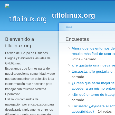
Pa
co
tiflolinux.org
pr
Inicio
Bienvenido a
Se encuentra usted a
Encuestas
tiflolinux.org
Ahora que los entornos de 
La web del Grupo de Usuarios
resulta más fácil de usar 
Ciegos y Deficientes visuales de
votos - cerrado
GNU/Linux.
¿Te gustaría una nueva ve
Esperamos que formes parte de
Encuesta: ¿Te gustaría un
nuestra creciente comunidad, y que
cerrado
puedas encontrar en este sitio toda
¿Crees que sería mejor ten
la información que necesitas para
acceder a un mismo ento
trabajar con "nuestro Sistema
¿En qué entorno de trabajo
Operativo".
Utiliza los comandos de
cerrado
navegación por encabezados para
Encuesta: ¿Ayudará el sof
desplazarte rápidamente entre los
accesibilidad?
- 14 votos -
diferentes menús y secciones de