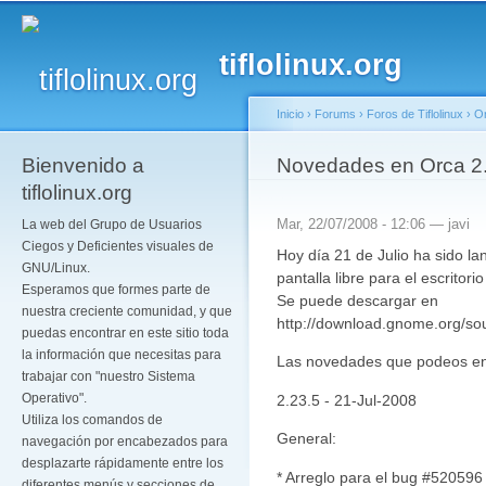
Pa
co
tiflolinux.org
pr
Inicio
›
Forums
›
Foros de Tiflolinux
›
O
Bienvenido a
Se encuentra usted a
Novedades en Orca 2
tiflolinux.org
Mar, 22/07/2008 - 12:06 —
javi
La web del Grupo de Usuarios
Ciegos y Deficientes visuales de
Hoy día 21 de Julio ha sido la
GNU/Linux.
pantalla libre para el escrito
Esperamos que formes parte de
Se puede descargar en
nuestra creciente comunidad, y que
http://download.gnome.org/sou
puedas encontrar en este sitio toda
la información que necesitas para
Las novedades que podeos enc
trabajar con "nuestro Sistema
Operativo".
2.23.5 - 21-Jul-2008
Utiliza los comandos de
General:
navegación por encabezados para
desplazarte rápidamente entre los
* Arreglo para el bug #520596
diferentes menús y secciones de