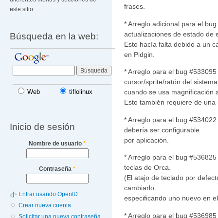
frases.
este sitio.
* Arreglo adicional para el bu
actualizaciones de estado de e
Búsqueda en la web:
Esto hacía falta debido a un 
en Pidgin.
* Arreglo para el bug #533095
cursor/sprite/ratón del sistema
cuando se usa magnificación a
Web
tiflolinux
Esto también requiere de un
* Arreglo para el bug #534022 
Inicio de sesión
debería ser configurable
por aplicación.
Nombre de usuario
*
* Arreglo para el bug #536825
teclas de Orca.
Contraseña
*
(El atajo de teclado por defe
cambiarlo
Entrar usando OpenID
especificando uno nuevo en el
Crear nueva cuenta
* Arreglo para el bug #536985 
Solicitar una nueva contraseña