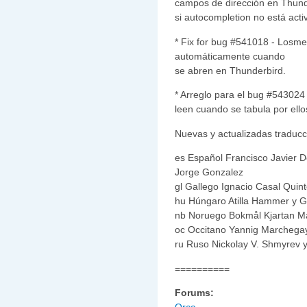
campos de dirección en Thund
si autocompletion no está acti
* Fix for bug #541018 - Losme
automáticamente cuando
se abren en Thunderbird.
* Arreglo para el bug #54302
leen cuando se tabula por ell
Nuevas y actualizadas traducci
es Español Francisco Javier D
Jorge Gonzalez
gl Gallego Ignacio Casal Quint
hu Húngaro Atilla Hammer y 
nb Noruego Bokmål Kjartan M
oc Occitano Yannig Marchega
ru Ruso Nickolay V. Shmyrev 
==========
Forums: