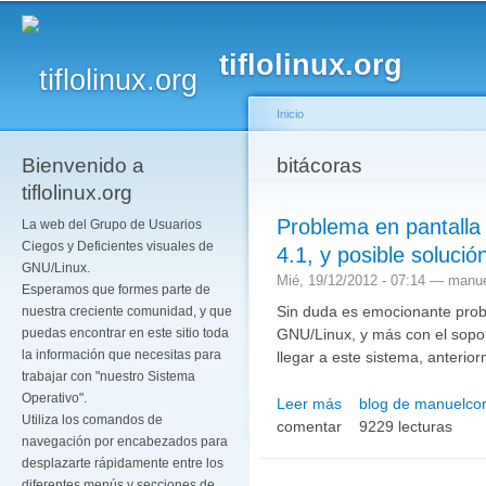
Pa
co
tiflolinux.org
pr
Inicio
Bienvenido a
Se encuentra usted a
bitácoras
tiflolinux.org
Problema en pantalla 
La web del Grupo de Usuarios
Ciegos y Deficientes visuales de
4.1, y posible solució
GNU/Linux.
Mié, 19/12/2012 - 07:14 —
manue
Esperamos que formes parte de
Sin duda es emocionante prob
nuestra creciente comunidad, y que
GNU/Linux, y más con el sopo
puedas encontrar en este sitio toda
la información que necesitas para
llegar a este sistema, anterio
trabajar con "nuestro Sistema
Operativo".
Leer más
blog de manuelcor
sobre Problema en pantal
Utiliza los comandos de
comentar
solución.
9229 lecturas
navegación por encabezados para
desplazarte rápidamente entre los
diferentes menús y secciones de