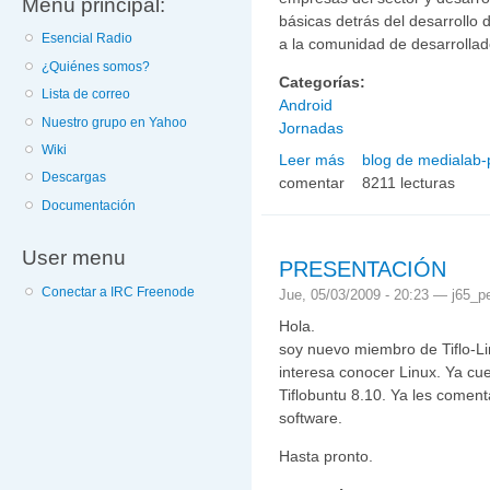
Menú principal:
básicas detrás del desarrollo
Esencial Radio
a la comunidad de desarrollado
¿Quiénes somos?
Categorías:
Lista de correo
Android
Nuestro grupo en Yahoo
Jornadas
Wiki
Leer más
blog de medialab-
sobre Jornadas sobre v
Descargas
comentar
8211 lecturas
Documentación
User menu
PRESENTACIÓN
Conectar a IRC Freenode
Jue, 05/03/2009 - 20:23 —
j65_p
Hola.
soy nuevo miembro de Tiflo-L
interesa conocer Linux. Ya cue
Tiflobuntu 8.10. Ya les comen
software.
Hasta pronto.