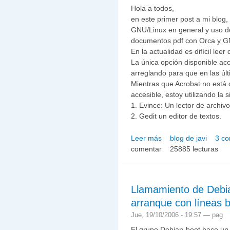
Hola a todos,
en este primer post a mi blog, 
GNU/Linux en general y uso de
documentos pdf con Orca y 
En la actualidad es difícil l
La única opción disponible acc
arreglando para que en las úl
Mientras que Acrobat no está d
accesible, estoy utilizando la 
1. Evince: Un lector de archivos
2. Gedit un editor de textos.
Leer más
blog de javi
3 co
sobre Accediendo al con
comentar
25885 lecturas
Llamamiento de Debia
arranque con líneas b
Jue, 19/10/2006 - 19:57 —
pag
El grupo Debian-boot hace un