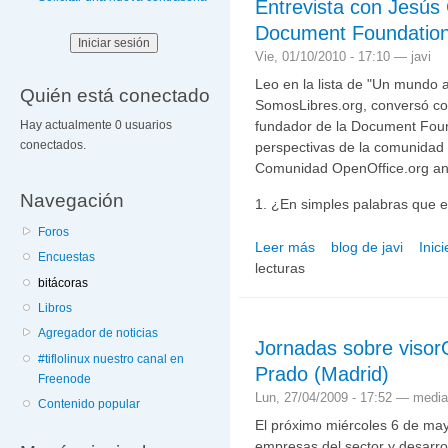
Entrevista con Jesús
Document Foundatio
Vie, 01/10/2010 - 17:10 —
javi
Leo en la lista de "Un mundo ac
Quién está conectado
SomosLibres.org, conversó co
Hay actualmente 0 usuarios
fundador de la Document Found
conectados.
perspectivas de la comunidad e
Comunidad OpenOffice.org an
Navegación
1. ¿En simples palabras que
Foros
Leer más
blog de javi
Inic
sobre Entrevista con J
Encuestas
lecturas
bitácoras
Libros
Agregador de noticias
Jornadas sobre visor
#tiflolinux nuestro canal en
Prado (Madrid)
Freenode
Lun, 27/04/2009 - 17:52 —
media
Contenido popular
El próximo miércoles 6 de may
empresas del sector y desarrol