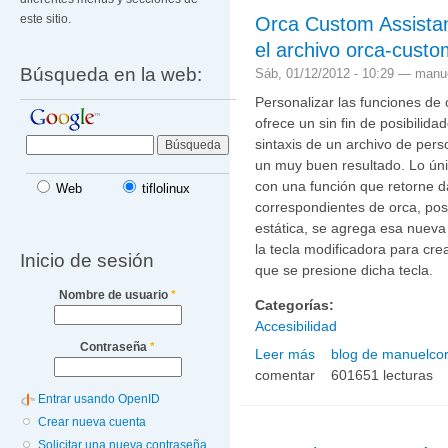
Orca Custom Assistant
este sitio.
el archivo orca-custo
Búsqueda en la web:
Sáb, 01/12/2012 - 10:29 —
manue
Personalizar las funciones de 
ofrece un sin fin de posibilida
sintaxis de un archivo de pers
un muy buen resultado. Lo úni
con una función que retorne da
Web
tiflolinux
correspondientes de orca, pos
estática, se agrega esa nueva
la tecla modificadora para cre
Inicio de sesión
que se presione dicha tecla.
Nombre de usuario
*
Categorías:
Accesibilidad
Contraseña
*
Leer más
blog de manuelcor
sobre Orca Custom Assist
comentar
customizations.py
601651 lecturas
Entrar usando OpenID
Crear nueva cuenta
Solicitar una nueva contraseña