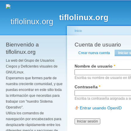
Pa
co
tiflolinux.org
pr
Inicio
Bienvenido a
Se encuentra usted a
Cuenta de usuario
Solapas principales
tiflolinux.org
Crear nueva cuenta
Iniciar 
La web del Grupo de Usuarios
Nombre de usuario
*
Ciegos y Deficientes visuales de
GNU/Linux.
Escriba su nombre de usuario en tif
Esperamos que formes parte de
nuestra creciente comunidad, y que
Contraseña
*
puedas encontrar en este sitio toda
la información que necesitas para
Escriba la contraseña asignada a 
trabajar con "nuestro Sistema
Operativo".
Entrar usando OpenID
Utiliza los comandos de
navegación por encabezados para
desplazarte rápidamente entre los
diferentes menús y secciones de