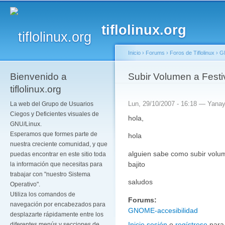
Pa
co
tiflolinux.org
pr
Inicio
›
Forums
›
Foros de Tiflolinux
›
G
Bienvenido a
Se encuentra usted a
Subir Volumen a Festi
tiflolinux.org
Lun, 29/10/2007 - 16:18 —
Yana
La web del Grupo de Usuarios
Ciegos y Deficientes visuales de
hola,
GNU/Linux.
Esperamos que formes parte de
hola
nuestra creciente comunidad, y que
alguien sabe como subir volu
puedas encontrar en este sitio toda
bajito
la información que necesitas para
trabajar con "nuestro Sistema
saludos
Operativo".
Utiliza los comandos de
Forums:
navegación por encabezados para
GNOME-accesibilidad
desplazarte rápidamente entre los
Inicie sesión
o
regístrese
para
diferentes menús y secciones de