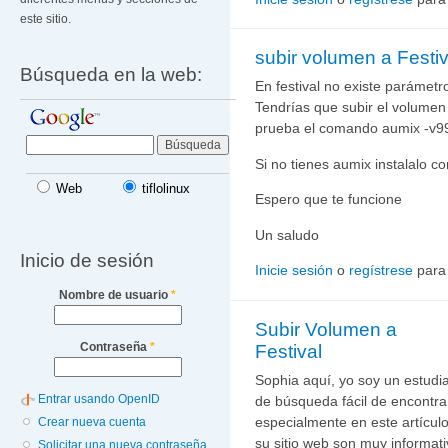
este sitio.
subir volumen a Festiv
Búsqueda en la web:
En festival no existe parámetro
Tendrías que subir el volumen
prueba el comando aumix -v9
Si no tienes aumix instalalo co
Web
tiflolinux
Espero que te funcione
Un saludo
Inicio de sesión
Inicie sesión
o
regístrese
para
Nombre de usuario
*
Subir Volumen a
Contraseña
*
Festival
Sophia aquí, yo soy un estudi
Entrar usando OpenID
de búsqueda fácil de encontrar
especialmente en este artículo
Crear nueva cuenta
su sitio web son muy informat
Solicitar una nueva contraseña