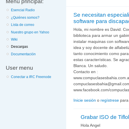
Menú principal:
Esencial Radio
Se necesitan especial
¿Quiénes somos?
software para discapa
Lista de correo
Hola, mi nombre es David. Co
Nuestro grupo en Yahoo
biblioteca para armar un gabine
Wiki
instalar maquinas con software 
Descargas
idea y soy docente de alfabetiz
tanto conocimiento como para 
Documentación
estas características. Se agr
Blanca. Un saludo.
User menu
Contacto en :
Conectar a IRC Freenode
www.compuclasesbahia.com.a
compuclasesbahia@gmail.co
www.facebook.com/compucla
Inicie sesión
o
regístrese
para
Grabar ISO de Tifl
Hola Angel