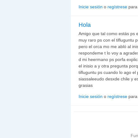
Inicie sesión
o
regístrese
para
Hola
Amigo que tal como estás ps 
muy raro ps con el tifluguntu 
pero el orca mo me abló al in
respondeme t lo voy a agrades
d mi heermano ps porfa expli
el inisio a y otra pregunta po
tifluguntu ps cuando lo ago el
siassaleeudo desxde chile y e
grasias
Inicie sesión
o
regístrese
para
Fun