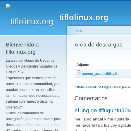
Pa
co
tiflolinux.org
pr
Inicio
Bienvenido a
Se encuentra usted a
Area de descargas
tiflolinux.org
La web del Grupo de Usuarios
Adjunto
Ciegos y Deficientes visuales de
GNU/Linux.
gnome_accessibility.txt
Esperamos que formes parte de
nuestra creciente comunidad, y que
Inicie sesión
o
regístrese
para
puedas encontrar en este sitio toda
la información que necesitas para
Comentarios
trabajar con "nuestro Sistema
Operativo".
el ling de tifluguntu904
Utiliza los comandos de
me llamo angel y me gustaria
navegación por encabezados para
me hace falta c los voy agrad
desplazarte rápidamente entre los
diferentes menús y secciones de