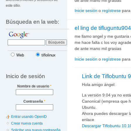
de ante mano mil grasias
este sitio.
Inicie sesión
o
regístrese
para
Búsqueda en la web:
el ling de tifluguntu904
me llamo angel y me gustaria
me hace falta c los voy agrad
de ante mano mil grasias
Web
tiflolinux
Inicie sesión
o
regístrese
para
Inicio de sesión
Link de Tiflobuntu 
Hola amigo ángel:
Nombre de usuario
*
La versión 9.04 ya no está
Canonical (empresa que h
Contraseña
*
Ubuntu.
Ahora puedes descargar la 
Entrar usando OpenID
enlace
Crear nueva cuenta
Descargar Tiflobuntu 10.1
Solicitar una nueva contraseña