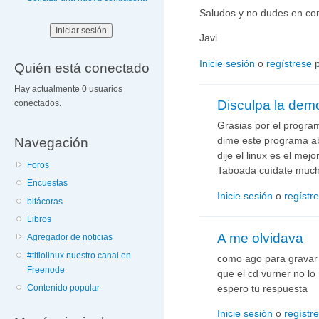
Saludos y no dudes en con
Javi
Inicie sesión
o
regístrese
p
Quién está conectado
Hay actualmente 0 usuarios
Disculpa la dem
conectados.
Grasias por el progra
Navegación
dime este programa ab
dije el linux es el mej
Foros
Taboada cuídate much
Encuestas
Inicie sesión
o
regístr
bitácoras
Libros
A me olvidava
Agregador de noticias
#tiflolinux nuestro canal en
como ago para gravar
Freenode
que el cd vurner no l
espero tu respuesta
Contenido popular
Inicie sesión
o
regístr