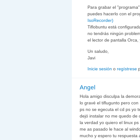
Para grabar el "programa
puedes hacerlo con el pr
IsoRecorder)
Tiflobuntu está configurad
no tendrás ningún problem
el lector de pantalla Orca,
Un saludo,
Javi
Inicie sesión
o
regístrese
p
Angel
Hola amigo disculpa la demora
lo gravé el tiflugunto pero co
ps no se egecuta el cd ps yo 
dejó instalar no me quedo de
la verdad yo quiero el linux p
me as pasado le hace al windo
mucho y espero tu respuesta 