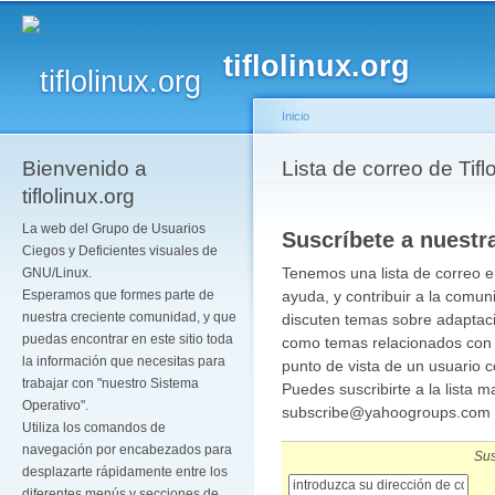
Pa
co
tiflolinux.org
pr
Inicio
Bienvenido a
Se encuentra usted a
Lista de correo de Tifl
tiflolinux.org
La web del Grupo de Usuarios
Suscríbete a nuestra
Ciegos y Deficientes visuales de
Tenemos una lista de correo e
GNU/Linux.
ayuda, y contribuir a la comun
Esperamos que formes parte de
nuestra creciente comunidad, y que
discuten temas sobre adaptaci
puedas encontrar en este sitio toda
como temas relacionados con 
la información que necesitas para
punto de vista de un usuario c
trabajar con "nuestro Sistema
Puedes suscribirte a la lista m
Operativo".
subscribe@yahoogroups.com o b
Utiliza los comandos de
navegación por encabezados para
Sus
desplazarte rápidamente entre los
diferentes menús y secciones de