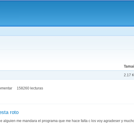
Pasar al
contenido
principal
aquí
Tama
2.17 
omentar
158260 lecturas
esta roto
e alguien me mandara el programa que me hace falta c los voy agradeser y mucho 