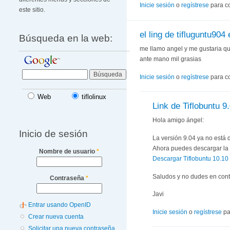
Inicie sesión
o
regístrese
para c
este sitio.
el ling de tifluguntu904 
Búsqueda en la web:
me llamo angel y me gustaria qu
ante mano mil grasias
Inicie sesión
o
regístrese
para c
Web
tiflolinux
Link de Tiflobuntu 9
Hola amigo ángel:
Inicio de sesión
La versión 9.04 ya no está 
Ahora puedes descargar la v
Nombre de usuario
*
Descargar Tiflobuntu 10.10
Saludos y no dudes en cont
Contraseña
*
Javi
Entrar usando OpenID
Inicie sesión
o
regístrese
pa
Crear nueva cuenta
Solicitar una nueva contraseña