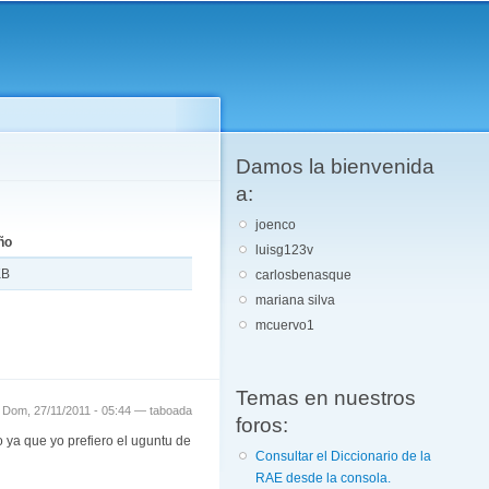
Damos la bienvenida
a:
joenco
ño
luisg123v
KB
carlosbenasque
mariana silva
mcuervo1
Temas en nuestros
Dom, 27/11/2011 - 05:44 —
taboada
foros:
ya que yo prefiero el uguntu de
Consultar el Diccionario de la
RAE desde la consola.