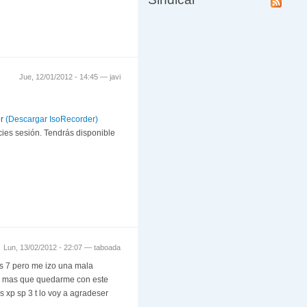
Jue, 12/01/2012 - 14:45 —
javi
er
(Descargar IsoRecorder)
cies sesión. Tendrás disponible
Lun, 13/02/2012 - 22:07 —
taboada
es 7 pero me izo una mala
ra mas que quedarme con este
 xp sp 3 t lo voy a agradeser