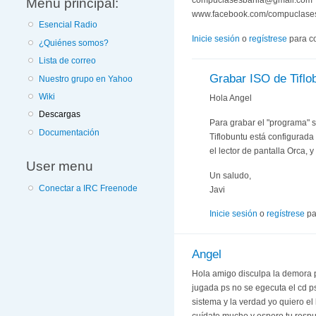
Menú principal:
compuclasesbahia@gmail.com
www.facebook.com/compuclase
Esencial Radio
Inicie sesión
o
regístrese
para c
¿Quiénes somos?
Lista de correo
Grabar ISO de Tiflo
Nuestro grupo en Yahoo
Wiki
Hola Angel
Descargas
Para grabar el "programa" 
Documentación
Tiflobuntu está configurada
el lector de pantalla Orca, 
User menu
Un saludo,
Conectar a IRC Freenode
Javi
Inicie sesión
o
regístrese
pa
Angel
Hola amigo disculpa la demora p
jugada ps no se egecuta el cd 
sistema y la verdad yo quiero e
cuídate mucho y espero tu resp