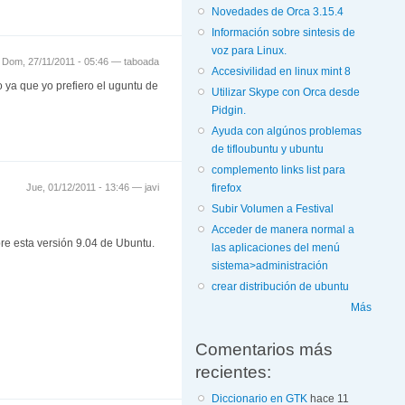
Novedades de Orca 3.15.4
Información sobre sintesis de
voz para Linux.
Dom, 27/11/2011 - 05:46 —
taboada
Accesivilidad en linux mint 8
ya que yo prefiero el uguntu de
Utilizar Skype con Orca desde
Pidgin.
Ayuda con algúnos problemas
de tifloubuntu y ubuntu
complemento links list para
firefox
Jue, 01/12/2011 - 13:46 —
javi
Subir Volumen a Festival
Acceder de manera normal a
re esta versión 9.04 de Ubuntu.
las aplicaciones del menú
sistema>administración
crear distribución de ubuntu
Más
Comentarios más
recientes:
Diccionario en GTK
hace 11