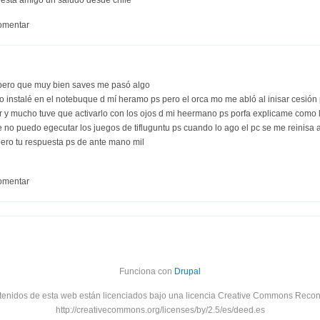
omentar
pero que muy bien saves me pasó algo
 lo instalé en el notebuque d mí heramo ps pero el orca mo me abló al inisar cesió
r y mucho tuve que activarlo con los ojos d mi heermano ps porfa explicame como
ue no puedo egecutar los juegos de tifluguntu ps cuando lo ago el pc se me reinisa
ero tu respuesta ps de ante mano mil
omentar
Funciona con
Drupal
tenidos de esta web están licenciados bajo una licencia Creative Commons Recon
http://creativecommons.org/licenses/by/2.5/es/deed.es