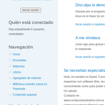
Disculpa la dem
Grasias por el program
linux es el mejor ps u
Quién está conectado
Inicie sesión
o
regístre
Hay actualmente 0 usuarios
conectados.
A me olvidava
como ago para gravar e
Navegación
tu respuesta
Foros
Inicie sesión
o
regístre
Encuestas
bitácoras
Se necesitan especiali
Libros
Hola, mi nombre es David. Coordi
Agregador de noticias
maquinas con software libre, lect
#tiflolinux nuestro canal en
conocimiento como para poder es
Freenode
Un saludo.
Contenido popular
Contacto en :
www.compuclasesbahia.com.ar