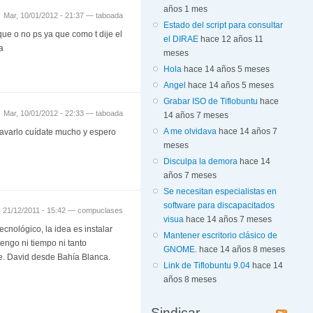
años 1 mes
Mar, 10/01/2012 - 21:37 —
taboada
Estado del script para consultar
e o no ps ya que como t dije el
el DIRAE
hace 12 años 11
a
meses
Hola
hace 14 años 5 meses
Angel
hace 14 años 5 meses
Grabar ISO de Tiflobuntu
hace
Mar, 10/01/2012 - 22:33 —
taboada
14 años 7 meses
A me olvidava
hace 14 años 7
ravarlo cuídate mucho y espero
meses
Disculpa la demora
hace 14
años 7 meses
Se necesitan especialistas en
software para discapacitados
, 21/12/2011 - 15:42 —
compuclases
visua
hace 14 años 7 meses
cnológico, la idea es instalar
Mantener escritorio clásico de
tengo ni tiempo ni tanto
GNOME.
hace 14 años 8 meses
te. David desde Bahía Blanca.
Link de Tiflobuntu 9.04
hace 14
años 8 meses
Sindicar