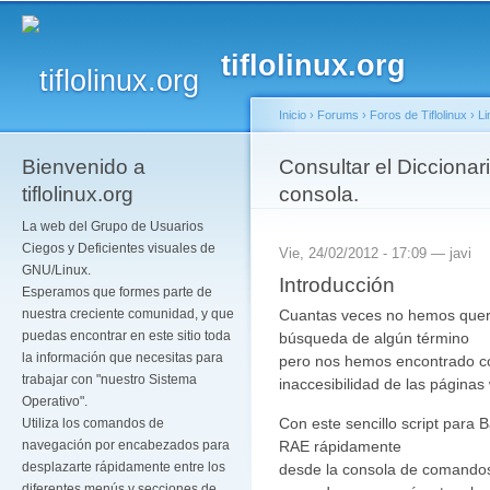
Pa
co
tiflolinux.org
pr
Inicio
›
Forums
›
Foros de Tiflolinux
›
Li
Bienvenido a
Se encuentra usted a
Consultar el Diccionar
tiflolinux.org
consola.
La web del Grupo de Usuarios
Ciegos y Deficientes visuales de
Vie, 24/02/2012 - 17:09 —
javi
GNU/Linux.
Introducción
Esperamos que formes parte de
Cuantas veces no hemos querid
nuestra creciente comunidad, y que
puedas encontrar en este sitio toda
búsqueda de algún término
la información que necesitas para
pero nos hemos encontrado con
trabajar con "nuestro Sistema
inaccesibilidad de las páginas
Operativo".
Con este sencillo script para 
Utiliza los comandos de
RAE rápidamente
navegación por encabezados para
desplazarte rápidamente entre los
desde la consola de comandos,
diferentes menús y secciones de