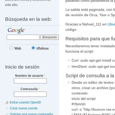
pasando como parámetros la p
este sitio.
La salida está paginada, con l
de revisión de Orca, Yasr o S
Búsqueda en la web:
Gracias a Nahuel_111 en
Ubu
código.
Requisitos para que fu
Necesitaremos tener instalado
Web
tiflolinux
funcione el script:
Curl: sudo apt-get install c
Inicio de sesión
html2text: sudo apt-get ins
Script de consulta a l
Nombre de usuario
*
Desde un editor de textos 
otros, crear un archivo (p
Contraseña
*
contenido:
inicio del script
Entrar usando OpenID
#!/bin/sh
Crear nueva cuenta
curl -s "http://buscon.rae
Solicitar una nueva contraseña
LEMA=$1&origen=RAE" | ht