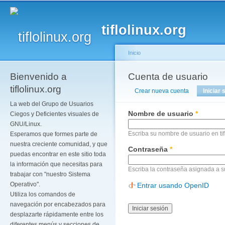
Pa
co
tiflolinux.org
pr
Inicio
Bienvenido a
Se encuentra usted a
Cuenta de usuario
Solapas principales
tiflolinux.org
Crear nueva cuenta
Iniciar 
La web del Grupo de Usuarios
Nombre de usuario
*
Ciegos y Deficientes visuales de
GNU/Linux.
Escriba su nombre de usuario en tif
Esperamos que formes parte de
nuestra creciente comunidad, y que
Contraseña
*
puedas encontrar en este sitio toda
la información que necesitas para
Escriba la contraseña asignada a 
trabajar con "nuestro Sistema
Operativo".
Entrar usando OpenID
Utiliza los comandos de
navegación por encabezados para
desplazarte rápidamente entre los
diferentes menús y secciones de