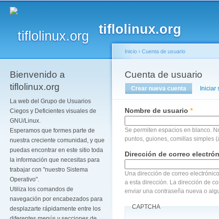
Pa
co
tiflolinux.org
pr
Inicio
›
Cuenta de usuario
Bienvenido a
Se encuentra usted a
Cuenta de usuario
Solapas principales
tiflolinux.org
Crear nueva cuenta
(solapa act
Iniciar
La web del Grupo de Usuarios
Nombre de usuario
*
Ciegos y Deficientes visuales de
GNU/Linux.
Se permiten espacios en blanco. N
Esperamos que formes parte de
puntos, guiones, comillas simples (
nuestra creciente comunidad, y que
puedas encontrar en este sitio toda
Dirección de correo electró
la información que necesitas para
trabajar con "nuestro Sistema
Una dirección de correo electrónico
Operativo".
a esta dirección. La dirección de c
Utiliza los comandos de
enviar una contraseña nueva o algu
navegación por encabezados para
CAPTCHA
desplazarte rápidamente entre los
diferentes menús y secciones de