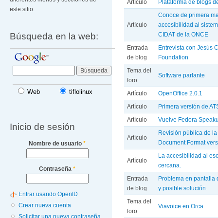
Artículo
Plataforma de blogs de 
este sitio.
Conoce de primera ma
Artículo
accesibilidad al siste
Búsqueda en la web:
CIDAT de la ONCE
Entrada
Entrevista con Jesús 
de blog
Foundation
Tema del
Software parlante
foro
Web
tiflolinux
Artículo
OpenOffice 2.0.1
Artículo
Primera versión de AT
Artículo
Vuelve Fedora Speaku
Inicio de sesión
Revisión pública de l
Artículo
Document Format vers
Nombre de usuario
*
La accesibilidad al es
Artículo
cercana.
Contraseña
*
Entrada
Problema en pantalla d
de blog
y posible solución.
Entrar usando OpenID
Tema del
Crear nueva cuenta
Viavoice en Orca
foro
Solicitar una nueva contraseña