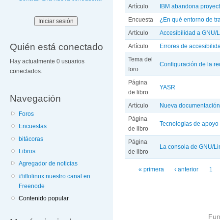
Artículo
IBM abandona proyect
Encuesta
¿En qué entorno de tra
Artículo
Accesibilidad a GNU/L
Quién está conectado
Artículo
Errores de accesibilid
Tema del
Hay actualmente 0 usuarios
Configuración de la r
foro
conectados.
Página
YASR
de libro
Navegación
Artículo
Nueva documentación 
Foros
Página
Tecnologías de apoyo
Encuestas
de libro
bitácoras
Página
La consola de GNU/Li
Libros
de libro
Agregador de noticias
Páginas
« primera
‹ anterior
1
#tiflolinux nuestro canal en
Freenode
Contenido popular
Fun