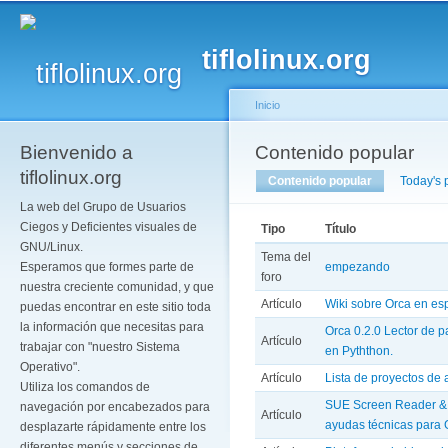
Pa
co
tiflolinux.org
pr
Inicio
Bienvenido a
Se encuentra usted a
Contenido popular
Solapas principales
tiflolinux.org
Contenido popular
(solapa activ
Today's 
La web del Grupo de Usuarios
Ciegos y Deficientes visuales de
Tipo
Título
GNU/Linux.
Tema del
empezando
Esperamos que formes parte de
foro
nuestra creciente comunidad, y que
Artículo
Wiki sobre Orca en es
puedas encontrar en este sitio toda
la información que necesitas para
Orca 0.2.0 Lector de p
Artículo
trabajar con "nuestro Sistema
en Pyththon.
Operativo".
Artículo
Lista de proyectos de 
Utiliza los comandos de
SUE Screen Reader & 
navegación por encabezados para
Artículo
ayudas técnicas para
desplazarte rápidamente entre los
diferentes menús y secciones de