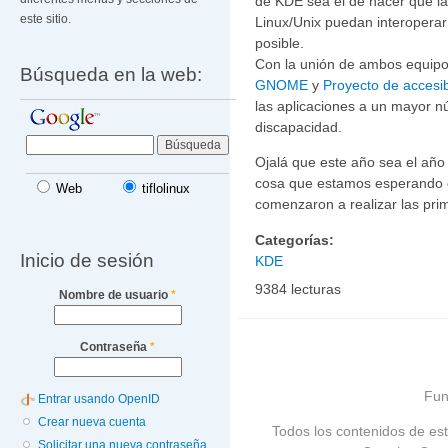
de KDE sea el de hacer que la
este sitio.
Linux/Unix puedan interopera
posible.
Con la unión de ambos equipos
Búsqueda en la web:
GNOME
y
Proyecto de accesib
las aplicaciones a un mayor n
discapacidad.
Ojalá que este año sea el año 
cosa que estamos esperando 
Web
tiflolinux
comenzaron a realizar las pri
Categorías:
Inicio de sesión
KDE
9384 lecturas
Nombre de usuario
*
Contraseña
*
Fun
Entrar usando OpenID
Crear nueva cuenta
Todos los contenidos de est
Solicitar una nueva contraseña