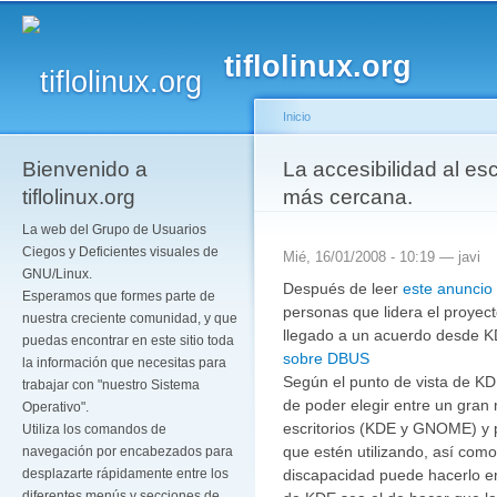
Pa
co
tiflolinux.org
pr
Inicio
Bienvenido a
Se encuentra usted a
La accesibilidad al es
tiflolinux.org
más cercana.
La web del Grupo de Usuarios
Ciegos y Deficientes visuales de
Mié, 16/01/2008 - 10:19 —
javi
GNU/Linux.
Después de leer
este anuncio
Esperamos que formes parte de
personas que lidera el proyect
nuestra creciente comunidad, y que
llegado a un acuerdo desde 
puedas encontrar en este sitio toda
sobre DBUS
la información que necesitas para
Según el punto de vista de KD
trabajar con "nuestro Sistema
de poder elegir entre un gra
Operativo".
escritorios (KDE y GNOME) y po
Utiliza los comandos de
que estén utilizando, así como
navegación por encabezados para
discapacidad puede hacerlo en 
desplazarte rápidamente entre los
diferentes menús y secciones de