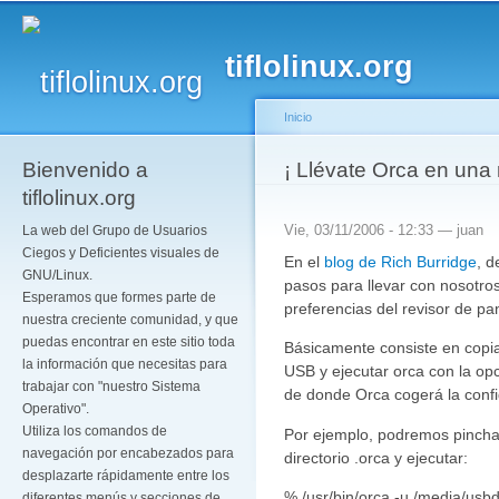
Pa
co
tiflolinux.org
pr
Inicio
Bienvenido a
Se encuentra usted a
¡ Llévate Orca en una
tiflolinux.org
Vie, 03/11/2006 - 12:33 —
juan
La web del Grupo de Usuarios
Ciegos y Deficientes visuales de
En el
blog de Rich Burridge
, d
GNU/Linux.
pasos para llevar con nosotr
Esperamos que formes parte de
preferencias del revisor de pan
nuestra creciente comunidad, y que
puedas encontrar en este sitio toda
Básicamente consiste en copia
la información que necesitas para
USB y ejecutar orca con la opci
trabajar con "nuestro Sistema
de donde Orca cogerá la confi
Operativo".
Utiliza los comandos de
Por ejemplo, podremos pinch
navegación por encabezados para
directorio .orca y ejecutar:
desplazarte rápidamente entre los
% /usr/bin/orca -u /media/usbd
diferentes menús y secciones de