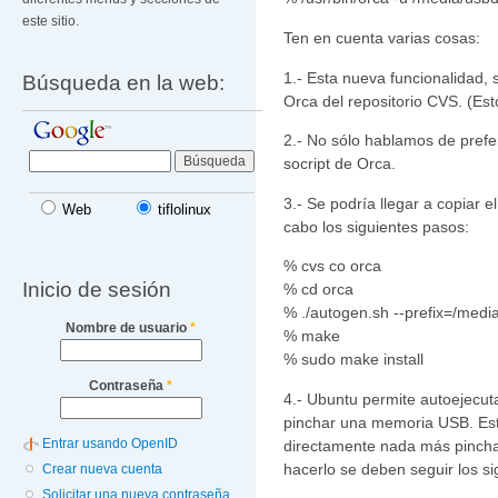
este sitio.
Ten en cuenta varias cosas:
1.- Esta nueva funcionalidad, 
Búsqueda en la web:
Orca del repositorio CVS. (Esto
2.- No sólo hablamos de prefer
socript de Orca.
3.- Se podría llegar a copiar e
Web
tiflolinux
cabo los siguientes pasos:
% cvs co orca
Inicio de sesión
% cd orca
% ./autogen.sh --prefix=/medi
Nombre de usuario
*
% make
% sudo make install
Contraseña
*
4.- Ubuntu permite autoejecut
pinchar una memoria USB. Est
Entrar usando OpenID
directamente nada más pincha
hacerlo se deben seguir los si
Crear nueva cuenta
Solicitar una nueva contraseña