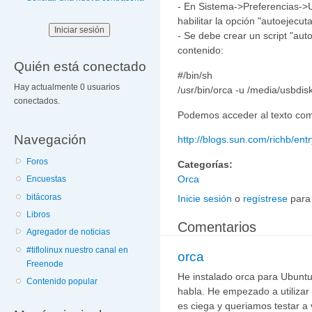
- En Sistema->Preferencias->U
habilitar la opción "autoejecu
- Se debe crear un script "aut
contenido:
Quién está conectado
#/bin/sh
Hay actualmente 0 usuarios
/usr/bin/orca -u /media/usbdis
conectados.
Podemos acceder al texto comp
Navegación
http://blogs.sun.com/richb/e
Foros
Categorías:
Orca
Encuestas
bitácoras
Inicie sesión
o
regístrese
para
Libros
Comentarios
Agregador de noticias
#tiflolinux nuestro canal en
orca
Freenode
He instalado orca para Ubuntu
Contenido popular
habla. He empezado a utilizar 
es ciega y queriamos testar a