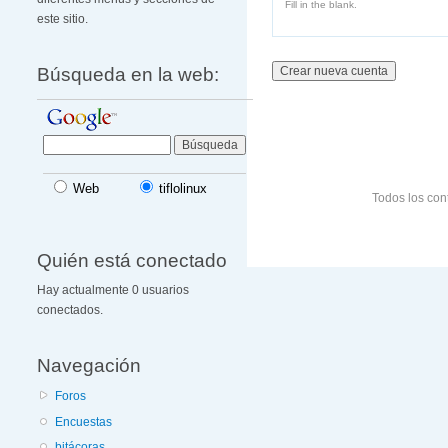
Fill in the blank.
este sitio.
Búsqueda en la web:
Web
tiflolinux
Todos los con
Quién está conectado
Hay actualmente 0 usuarios
conectados.
Navegación
Foros
Encuestas
bitácoras