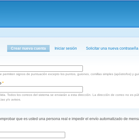
Pasar al
contenido
principal
aquí
Crear nueva cuenta
(solapa activa)
Iniciar sesión
Solicitar una nueva contraseña
 permiten signos de puntuación excepto los puntos, guiones, comillas simples (apóstrofos) y gu
co
*
lida. Todos los correos del sistema se enviarán a esta dirección. La dirección de correo no es pú
ias y/o avisos.
omprobar que es usted una persona real e impedir el envío automatizado de mens