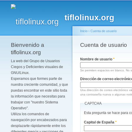
tiflolinux.org
Inicio
›
Cuenta de usuario
Bienvenido a
Se encuentra usted 
Cuenta de usuario
Solapas principales
tiflolinux.org
Nombre de usuario
*
La web del Grupo de Usuarios
Ciegos y Deficientes visuales de
Se permiten espacios en blanco. No se
GNU/Linux.
Esperamos que formes parte de
Dirección de correo electróni
nuestra creciente comunidad, y que
puedas encontrar en este sitio toda
Una dirección de correo electrónico vá
una contraseña nueva o algunas notic
la información que necesitas para
trabajar con "nuestro Sistema
CAPTCHA
Operativo".
Esta pregunta se hace para c
Utiliza los comandos de
navegación por encabezados para
Capital de España
*
desplazarte rápidamente entre los
diferentes menús y secciones de