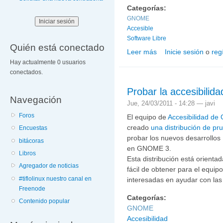
Categorías:
GNOME
Accesible
Software Libre
Quién está conectado
Leer más
Inicie sesión
o
reg
sobre GNOME 3.4 public
Hay actualmente 0 usuarios
conectados.
Probar la accesibili
Navegación
Jue, 24/03/2011 - 14:28 —
javi
Foros
El equipo de
Accesibilidad d
creado
una distribución de pr
Encuestas
probar los nuevos desarrol
bitácoras
en GNOME 3.
Libros
Esta distribución está orient
Agregador de noticias
fácil de obtener para el equip
#tiflolinux nuestro canal en
interesadas en ayudar con la
Freenode
Categorías:
Contenido popular
GNOME
Accesibilidad