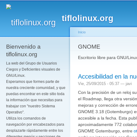
Pa
co
tiflolinux.org
pr
Inicio
Bienvenido a
Se encuentra usted a
GNOME
tiflolinux.org
Escritorio libre para GNU/Linu
La web del Grupo de Usuarios
Ciegos y Deficientes visuales de
Accesibilidad en la 
GNU/Linux.
Esperamos que formes parte de
Vie, 25/09/2015 - 05:37 —
javi
nuestra creciente comunidad, y que
Con la precisión de un reloj 
puedas encontrar en este sitio toda
el Roadmap, llega otra versió
la información que necesitas para
mejoras y corrección de error
trabajar con "nuestro Sistema
GNOME 3.18 (Gotemburgo) es
Operativo".
accesible a la fecha. Esta pub
Utiliza los comandos de
aproximadamente 772 colabor
navegación por encabezados para
GNOME Gotemburgo, entre
o
desplazarte rápidamente entre los
diferentes menús y secciones de