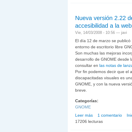
GNU/Linux.
Nueva versión 2.22 d
accesibilidad a la web
Vie, 14/03/2008 - 10:56 —
javi
El día 12 de marzo se publicó 
entorno de escritorio libre G
Son muchas las mejoras incor
desarrollo de GNOME desde la
consultar en
las notas de lanz
Por fin podemos decir que el 
discapacitadas visuales es un
GNOME, y con la nueva versión
breve.
Categorías:
GNOME
Leer más
1 comentario
In
sobre Nueva versión 2.2
17206 lecturas
una realidad.