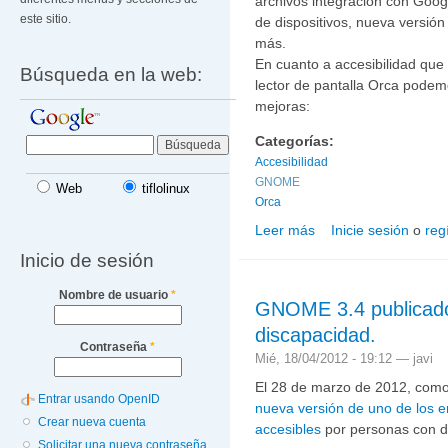
archivos integración con Googl
este sitio.
de dispositivos, nueva versión
más.
En cuanto a accesibilidad que
Búsqueda en la web:
lector de pantalla Orca podem
mejoras:
Categorías:
Accesibilidad
GNOME
Web
tiflolinux
Orca
Leer más
Inicie sesión
o
reg
sobre Accesibilidad en
Inicio de sesión
Nombre de usuario
*
GNOME 3.4 publicado
discapacidad.
Contraseña
*
Mié, 18/04/2012 - 19:12 —
javi
El 28 de marzo de 2012, como 
Entrar usando OpenID
nueva versión de uno de los e
Crear nueva cuenta
accesibles
por personas con d
Solicitar una nueva contraseña