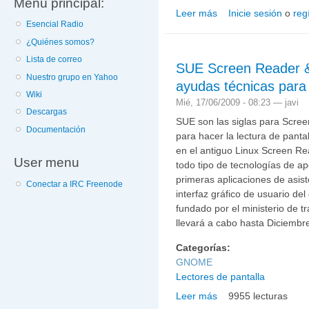
Menú principal:
Leer más
Inicie sesión
o
reg
sobre Probar la accesi
Esencial Radio
¿Quiénes somos?
Lista de correo
SUE Screen Reader & 
Nuestro grupo en Yahoo
ayudas técnicas para
Wiki
Mié, 17/06/2009 - 08:23 —
javi
Descargas
SUE son las siglas para Scree
Documentación
para hacer la lectura de pant
en el antiguo Linux Screen Re
User menu
todo tipo de tecnologías de 
primeras aplicaciones de asist
Conectar a IRC Freenode
interfaz gráfico de usuario de
fundado por el ministerio de t
llevará a cabo hasta Diciembr
Categorías:
GNOME
Lectores de pantalla
Leer más
9955 lecturas
sobre SUE Screen Reade