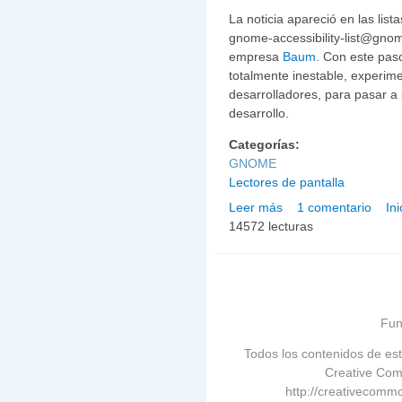
La noticia apareció en las lis
gnome-accessibility-list@gnom
empresa
Baum
. Con este pas
totalmente inestable, experim
desarrolladores, para pasar a
desarrollo.
Categorías:
GNOME
Lectores de pantalla
Leer más
1 comentario
In
sobre Gnopernicus 1.0 y
14572 lecturas
Fun
Todos los contenidos de est
Creative Com
http://creativecommo