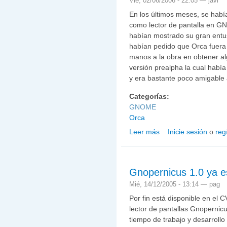
Vie, 02/06/2006 - 22:05 —
javi
En los últimos meses, se había
como lector de pantalla en G
habían mostrado su gran entus
habían pedido que Orca fuera 
manos a la obra en obtener al
versión prealpha la cual habí
y era bastante poco amigable a
Categorías:
GNOME
Orca
Leer más
Inicie sesión
o
reg
sobre Orca será el lect
Gnopernicus 1.0 ya e
Mié, 14/12/2005 - 13:14 —
pag
Por fin está disponible en el 
lector de pantallas Gnopernicu
tiempo de trabajo y desarrollo 