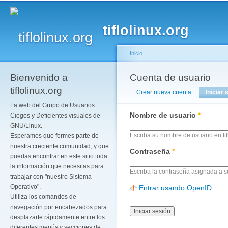
Pa
co
tiflolinux.org
pr
Inicio
Bienvenido a
Se encuentra usted a
Cuenta de usuario
Solapas principales
tiflolinux.org
Crear nueva cuenta
Iniciar 
La web del Grupo de Usuarios
Nombre de usuario
*
Ciegos y Deficientes visuales de
GNU/Linux.
Escriba su nombre de usuario en tif
Esperamos que formes parte de
nuestra creciente comunidad, y que
Contraseña
*
puedas encontrar en este sitio toda
la información que necesitas para
Escriba la contraseña asignada a 
trabajar con "nuestro Sistema
Operativo".
Entrar usando OpenID
Utiliza los comandos de
navegación por encabezados para
desplazarte rápidamente entre los
diferentes menús y secciones de