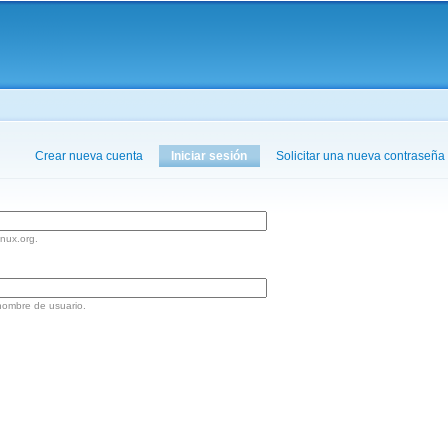
Pasar al
contenido
principal
aquí
Crear nueva cuenta
Iniciar sesión
(solapa activa)
Solicitar una nueva contraseña
inux.org.
nombre de usuario.