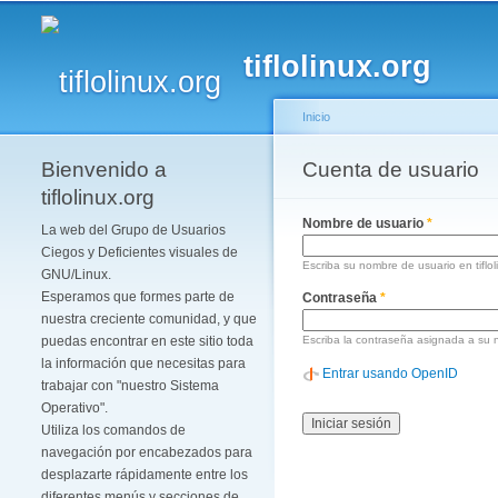
tiflolinux.org
Inicio
Bienvenido a
Se encuentra usted 
Cuenta de usuario
Solapas principales
tiflolinux.org
Nombre de usuario
*
La web del Grupo de Usuarios
Ciegos y Deficientes visuales de
Escriba su nombre de usuario en tiflol
GNU/Linux.
Esperamos que formes parte de
Contraseña
*
nuestra creciente comunidad, y que
puedas encontrar en este sitio toda
Escriba la contraseña asignada a su 
la información que necesitas para
Entrar usando OpenID
trabajar con "nuestro Sistema
Operativo".
Utiliza los comandos de
navegación por encabezados para
desplazarte rápidamente entre los
diferentes menús y secciones de