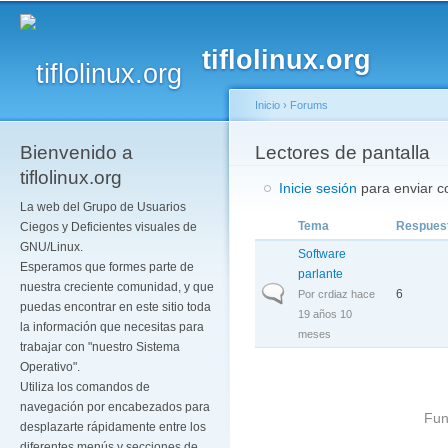
Pa
co
tiflolinux.org
pr
Inicio
›
Forums
Bienvenido a
Se encuentra usted a
Lectores de pantalla
tiflolinux.org
Inicie sesión
para enviar co
La web del Grupo de Usuarios
Tema
Respues
Ciegos y Deficientes visuales de
GNU/Linux.
Software
Esperamos que formes parte de
parlante
nuestra creciente comunidad, y que
Discusión normal
6
Por
crdiaz
hace
puedas encontrar en este sitio toda
19 años 10
la información que necesitas para
meses
trabajar con "nuestro Sistema
Operativo".
Utiliza los comandos de
navegación por encabezados para
Fun
desplazarte rápidamente entre los
diferentes menús y secciones de