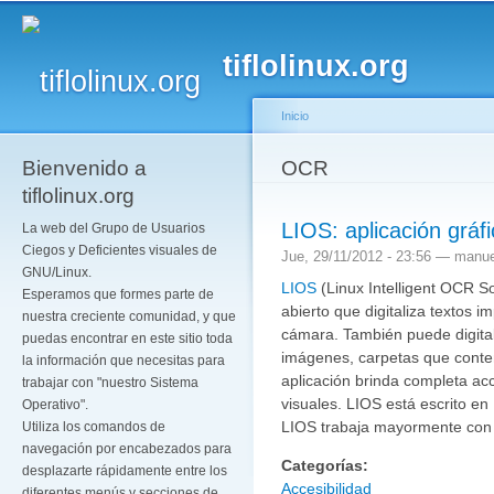
Pa
co
tiflolinux.org
pr
Inicio
Bienvenido a
Se encuentra usted a
OCR
tiflolinux.org
LIOS: aplicación grá
La web del Grupo de Usuarios
Ciegos y Deficientes visuales de
Jue, 29/11/2012 - 23:56 —
manue
GNU/Linux.
LIOS
(Linux Intelligent OCR So
Esperamos que formes parte de
abierto que digitaliza textos 
nuestra creciente comunidad, y que
cámara. También puede digit
puedas encontrar en este sitio toda
imágenes, carpetas que conte
la información que necesitas para
aplicación brinda completa ac
trabajar con "nuestro Sistema
visuales. LIOS está escrito en
Operativo".
LIOS trabaja mayormente con 
Utiliza los comandos de
navegación por encabezados para
Categorías:
desplazarte rápidamente entre los
Accesibilidad
diferentes menús y secciones de