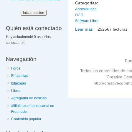
Categorías:
Accesibilidad
OCR
Software Libre
Quién está conectado
Leer más
252567 lecturas
sobre EASY-OCR 4.0 di
Hay actualmente 0 usuarios
conectados.
Navegación
Fun
Foros
Todos los contenidos de est
Encuestas
Creative Com
http://creativecommo
bitácoras
Libros
Agregador de noticias
#tiflolinux nuestro canal en
Freenode
Contenido popular