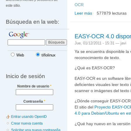
OCR
este sitio.
Leer más
577879 lecturas
sobre LIOS: aplicación
Búsqueda en la web:
EASY-OCR 4.0 dispon
Jue, 01/12/2011 - 15:31 —
javi
Ya se encuentra disponible la 
Web
tiflolinux
reconocimiento de texto.
¿Qué es EASY-OCR?
Inicio de sesión
EASY-OCR es un software libr
deficientes visuales leer text
Nombre de usuario
*
scanner o imágenes del texto 
¿Dónde conseguir EASY-OCR
Contraseña
*
El sitio del
Proyecto EASY-OCR
4.0 para Debian/Ubuntu en es
Entrar usando OpenID
¿Qué hay nuevo en la versión
Crear nueva cuenta
Solicitar una nueva contraseña