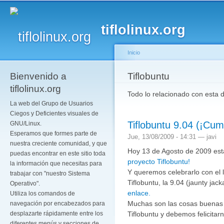
Pa
co
tiflolinux.org
pr
Inicio
Bienvenido a
Se encuentra usted a
Tiflobuntu
tiflolinux.org
Todo lo relacionado con esta 
La web del Grupo de Usuarios
Ciegos y Deficientes visuales de
Tiflobuntu 9.04 (¡Cum
GNU/Linux.
Esperamos que formes parte de
Jue, 13/08/2009 - 14:31 —
javi
nuestra creciente comunidad, y que
Hoy 13 de Agosto de 2009 es
puedas encontrar en este sitio toda
proyecto Tiflobuntu!
la información que necesitas para
Y queremos celebrarlo con el
trabajar con "nuestro Sistema
Tiflobuntu, la 9.04 (jaunty ja
Operativo".
enlace.
Utiliza los comandos de
Muchas son las cosas buenas 
navegación por encabezados para
Tiflobuntu y debemos felicitar
desplazarte rápidamente entre los
diferentes menús y secciones de