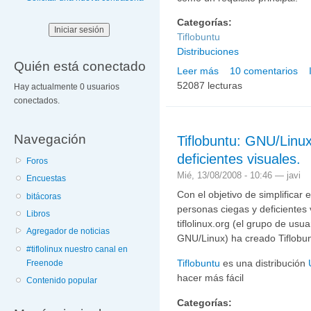
Categorías:
Tiflobuntu
Distribuciones
Quién está conectado
Leer más
10 comentarios
sobre Disponible beta de
52087 lecturas
Hay actualmente 0 usuarios
conectados.
Navegación
Tiflobuntu: GNU/Linux
deficientes visuales.
Foros
Mié, 13/08/2008 - 10:46 —
javi
Encuestas
Con el objetivo de simplificar
bitácoras
personas ciegas y deficientes 
Libros
tiflolinux.org (el grupo de usu
Agregador de noticias
GNU/Linux) ha creado Tiflobun
#tiflolinux nuestro canal en
Tiflobuntu
es una distribución
Freenode
hacer más fácil
Contenido popular
Categorías: