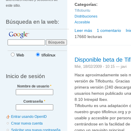
Categorías:
este sitio.
Tiflobuntu
Distribuciones
Búsqueda en la web:
Accesible
Leer más
1 comentario
In
sobre Tiflobuntu 9.04 (
17660 lecturas
Web
tiflolinux
Disponible beta de Tif
Mié, 18/02/2009 - 10:15 —
javi
Hace aproximadamente seis me
Inicio de sesión
versión de Tiflobuntu. Gracias
Nombre de usuario
*
primera versión (240 descarga
usuarios hemos publicado una
8.10 Intrepid Ibex.
Contraseña
*
Tiflobuntu es una adaptación 
nuestro grupo tiflolinux.org y
Entrar usando OpenID
usable y accesible por persona
Crear nueva cuenta
centrándose en la facilidad de
como un requisito principal.
Solicitar una nueva contraseña