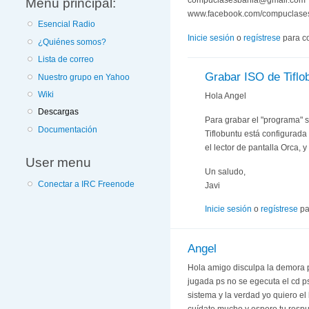
Menú principal:
compuclasesbahia@gmail.com
www.facebook.com/compuclase
Esencial Radio
Inicie sesión
o
regístrese
para c
¿Quiénes somos?
Lista de correo
Grabar ISO de Tiflo
Nuestro grupo en Yahoo
Wiki
Hola Angel
Descargas
Para grabar el "programa" 
Documentación
Tiflobuntu está configurada
el lector de pantalla Orca, 
User menu
Un saludo,
Conectar a IRC Freenode
Javi
Inicie sesión
o
regístrese
pa
Angel
Hola amigo disculpa la demora p
jugada ps no se egecuta el cd 
sistema y la verdad yo quiero e
cuídate mucho y espero tu resp