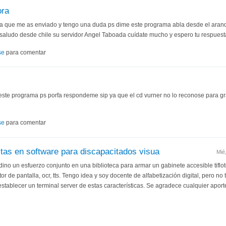
ora
a que me as enviado y tengo una duda ps dime este programa abla desde el aranqu
n saludo desde chile su servidor Angel Taboada cuídate mucho y espero tu respuest
se
para comentar
ste programa ps porfa respondeme sip ya que el cd vurner no lo reconose para g
se
para comentar
stas en software para discapacitados visua
Mié
no un esfuerzo conjunto en una biblioteca para armar un gabinete accesible tiflote
or de pantalla, ocr, tts. Tengo idea y soy docente de alfabetización digital, pero no 
tablecer un terminal server de estas características. Se agradece cualquier apor