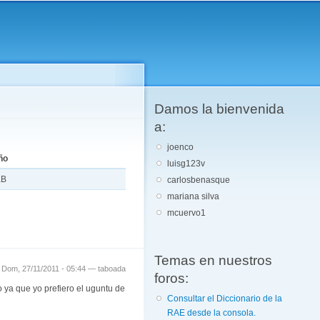
Damos la bienvenida
a:
joenco
ño
luisg123v
KB
carlosbenasque
mariana silva
mcuervo1
Temas en nuestros
Dom, 27/11/2011 - 05:44 —
taboada
foros:
ya que yo prefiero el uguntu de
Consultar el Diccionario de la
RAE desde la consola.