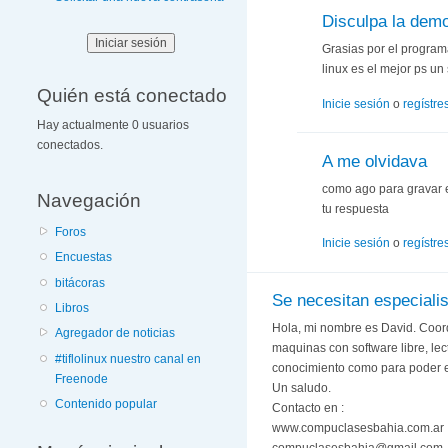
Disculpa la dem
Grasias por el program
linux es el mejor ps u
Quién está conectado
Inicie sesión
o
regístre
Hay actualmente 0 usuarios
conectados.
A me olvidava
como ago para gravar e
Navegación
tu respuesta
Foros
Inicie sesión
o
regístre
Encuestas
bitácoras
Se necesitan especiali
Libros
Hola, mi nombre es David. Coordi
Agregador de noticias
maquinas con software libre, lect
#tiflolinux nuestro canal en
conocimiento como para poder es
Freenode
Un saludo.
Contenido popular
Contacto en :
www.compuclasesbahia.com.ar