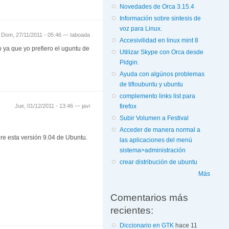
Novedades de Orca 3.15.4
Información sobre sintesis de
voz para Linux.
Dom, 27/11/2011 - 05:46 —
taboada
Accesivilidad en linux mint 8
ya que yo prefiero el uguntu de
Utilizar Skype con Orca desde
Pidgin.
Ayuda con algúnos problemas
de tifloubuntu y ubuntu
complemento links list para
firefox
Jue, 01/12/2011 - 13:46 —
javi
Subir Volumen a Festival
Acceder de manera normal a
re esta versión 9.04 de Ubuntu.
las aplicaciones del menú
sistema>administración
crear distribución de ubuntu
Más
Comentarios más
recientes:
Diccionario en GTK
hace 11