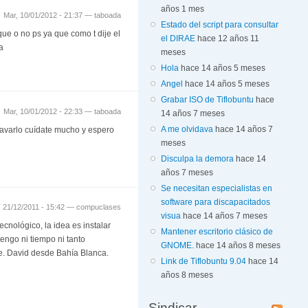
años 1 mes
Mar, 10/01/2012 - 21:37 —
taboada
Estado del script para consultar
e o no ps ya que como t dije el
el DIRAE
hace 12 años 11
a
meses
Hola
hace 14 años 5 meses
Angel
hace 14 años 5 meses
Grabar ISO de Tiflobuntu
hace
Mar, 10/01/2012 - 22:33 —
taboada
14 años 7 meses
A me olvidava
hace 14 años 7
ravarlo cuídate mucho y espero
meses
Disculpa la demora
hace 14
años 7 meses
Se necesitan especialistas en
software para discapacitados
, 21/12/2011 - 15:42 —
compuclases
visua
hace 14 años 7 meses
cnológico, la idea es instalar
Mantener escritorio clásico de
tengo ni tiempo ni tanto
GNOME.
hace 14 años 8 meses
te. David desde Bahía Blanca.
Link de Tiflobuntu 9.04
hace 14
años 8 meses
Sindicar