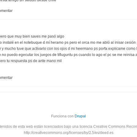
omentar
pero que muy bien saves me pasó algo
 lo instalé en el notebuque d mí heramo ps pero el orca mo me abló al inisar cesió
r y mucho tuve que activarlo con los ojos d mi heermano ps porfa explicame como
ue no puedo egecutar los juegos de tifluguntu ps cuando lo ago el pc se me reinisa
ero tu respuesta ps de ante mano mil
omentar
Funciona con
Drupal
tenidos de esta web están licenciados bajo una licencia Creative Commons Recon
http://creativecommons.org/licenses/by/2.5/es/deed.es