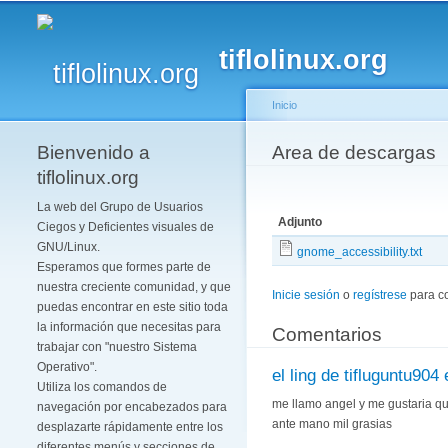
tiflolinux.org
Inicio
Bienvenido a
Se encuentra usted 
Area de descargas
tiflolinux.org
La web del Grupo de Usuarios
Adjunto
Ciegos y Deficientes visuales de
GNU/Linux.
gnome_accessibility.txt
Esperamos que formes parte de
nuestra creciente comunidad, y que
Inicie sesión
o
regístrese
para c
puedas encontrar en este sitio toda
la información que necesitas para
Comentarios
trabajar con "nuestro Sistema
Operativo".
el ling de tifluguntu904 
Utiliza los comandos de
me llamo angel y me gustaria qu
navegación por encabezados para
ante mano mil grasias
desplazarte rápidamente entre los
diferentes menús y secciones de