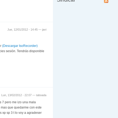
Jue, 12/01/2012 - 14:45 —
javi
er
(Descargar IsoRecorder)
cies sesión. Tendrás disponible
Lun, 13/02/2012 - 22:07 —
taboada
es 7 pero me izo una mala
ra mas que quedarme con este
 xp sp 3 t lo voy a agradeser