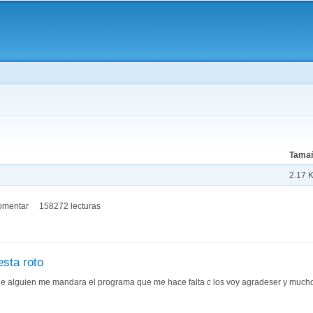
Pasar al
contenido
principal
aquí
Tama
2.17 
omentar
158272 lecturas
esta roto
e alguien me mandara el programa que me hace falta c los voy agradeser y mucho 