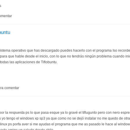
s
omentar
buntu
sistema operativo que has descargado puedes hacerlo con el programa Iso record
 para que hable desde el inicio, con lo que no tendrás ningún problema cuando ini
y todas las aplicaciones de Tiflobuntu.
ra comentar
or la respuesta ps lo que pasa esque ya lo gravé el tiflugunto pero con nero espr
ps yo tengo el windows xp sp3 ya que como no se dejó instalar no me quedo de ot
l linux ps porfa aver si me ayudas el programa que me as pasado le hace al windows
uesta amigo un saludo desde chile