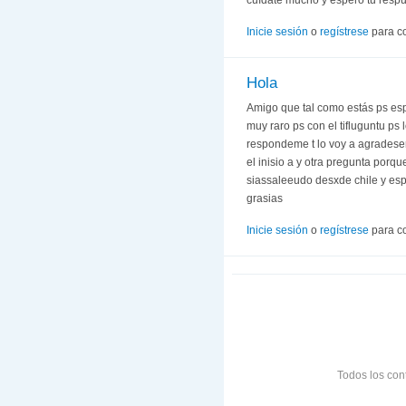
Inicie sesión
o
regístrese
para c
Hola
Amigo que tal como estás ps es
muy raro ps con el tifluguntu ps
respondeme t lo voy a agradese
el inisio a y otra pregunta porq
siassaleeudo desxde chile y esp
grasias
Inicie sesión
o
regístrese
para c
Todos los con