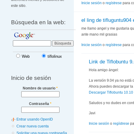
Inicie sesión
o
regístrese
para c
este sitio.
el ling de tifluguntu904 
Búsqueda en la web:
me llamo angel y me gustaria qu
ante mano mil grasias
Inicie sesión
o
regístrese
para c
Web
tiflolinux
Link de Tiflobuntu 9
Hola amigo ángel:
Inicio de sesión
La versión 9.04 ya no está 
Ahora puedes descargar la v
Nombre de usuario
*
Descargar Tiflobuntu 10.10
Saludos y no dudes en cont
Contraseña
*
Javi
Entrar usando OpenID
Inicie sesión
o
regístrese
pa
Crear nueva cuenta
Solicitar una nueva contraseña