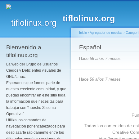
Pa
co
tiflolinux.org
pr
Inicio
›
Agregador de noticias
›
Categor
Bienvenido a
Se encuentra usted a
Español
tiflolinux.org
Hace
56 años 7 meses
La web del Grupo de Usuarios
Ciegos y Deficientes visuales de
GNU/Linux.
Hace
56 años 7 meses
Esperamos que formes parte de
nuestra creciente comunidad, y que
puedas encontrar en este sitio toda
la información que necesitas para
trabajar con "nuestro Sistema
Operativo".
Fun
Utiliza los comandos de
Todos los contenidos de est
navegación por encabezados para
Creative Com
desplazarte rápidamente entre los
http://creativecommo
diferentes menús y secciones de