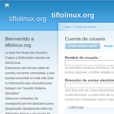
Pa
co
tiflolinux.org
pr
Inicio
›
Cuenta de usuario
Bienvenido a
Se encuentra usted a
Cuenta de usuario
Solapas principales
tiflolinux.org
Crear nueva cuenta
(solapa act
Iniciar
La web del Grupo de Usuarios
Nombre de usuario
*
Ciegos y Deficientes visuales de
GNU/Linux.
Se permiten espacios en blanco. N
Esperamos que formes parte de
puntos, guiones, comillas simples (
nuestra creciente comunidad, y que
puedas encontrar en este sitio toda
Dirección de correo electró
la información que necesitas para
trabajar con "nuestro Sistema
Una dirección de correo electrónico
Operativo".
a esta dirección. La dirección de c
Utiliza los comandos de
enviar una contraseña nueva o algu
navegación por encabezados para
CAPTCHA
desplazarte rápidamente entre los
diferentes menús y secciones de