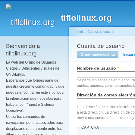
Pa
co
tiflolinux.org
pr
Inicio
›
Cuenta de usuario
Bienvenido a
Se encuentra usted a
Cuenta de usuario
Solapas principales
tiflolinux.org
Crear nueva cuenta
(solapa act
Iniciar
La web del Grupo de Usuarios
Nombre de usuario
*
Ciegos y Deficientes visuales de
GNU/Linux.
Se permiten espacios en blanco. N
Esperamos que formes parte de
puntos, guiones, comillas simples (
nuestra creciente comunidad, y que
puedas encontrar en este sitio toda
Dirección de correo electró
la información que necesitas para
trabajar con "nuestro Sistema
Una dirección de correo electrónico
Operativo".
a esta dirección. La dirección de c
Utiliza los comandos de
enviar una contraseña nueva o algu
navegación por encabezados para
CAPTCHA
desplazarte rápidamente entre los
diferentes menús y secciones de