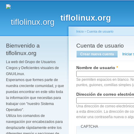
Pa
co
tiflolinux.org
pr
Inicio
›
Cuenta de usuario
Bienvenido a
Se encuentra usted a
Cuenta de usuario
Solapas principales
tiflolinux.org
Crear nueva cuenta
(solapa act
Iniciar
La web del Grupo de Usuarios
Nombre de usuario
*
Ciegos y Deficientes visuales de
GNU/Linux.
Se permiten espacios en blanco. N
Esperamos que formes parte de
puntos, guiones, comillas simples (
nuestra creciente comunidad, y que
puedas encontrar en este sitio toda
Dirección de correo electró
la información que necesitas para
trabajar con "nuestro Sistema
Una dirección de correo electrónico
Operativo".
a esta dirección. La dirección de c
Utiliza los comandos de
enviar una contraseña nueva o algu
navegación por encabezados para
CAPTCHA
desplazarte rápidamente entre los
diferentes menús y secciones de