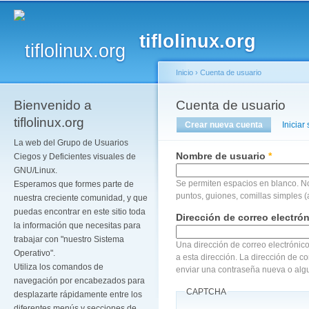
Pa
co
tiflolinux.org
pr
Inicio
›
Cuenta de usuario
Bienvenido a
Se encuentra usted a
Cuenta de usuario
Solapas principales
tiflolinux.org
Crear nueva cuenta
(solapa act
Iniciar
La web del Grupo de Usuarios
Nombre de usuario
*
Ciegos y Deficientes visuales de
GNU/Linux.
Se permiten espacios en blanco. N
Esperamos que formes parte de
puntos, guiones, comillas simples (
nuestra creciente comunidad, y que
puedas encontrar en este sitio toda
Dirección de correo electró
la información que necesitas para
trabajar con "nuestro Sistema
Una dirección de correo electrónico
Operativo".
a esta dirección. La dirección de c
Utiliza los comandos de
enviar una contraseña nueva o algu
navegación por encabezados para
CAPTCHA
desplazarte rápidamente entre los
diferentes menús y secciones de