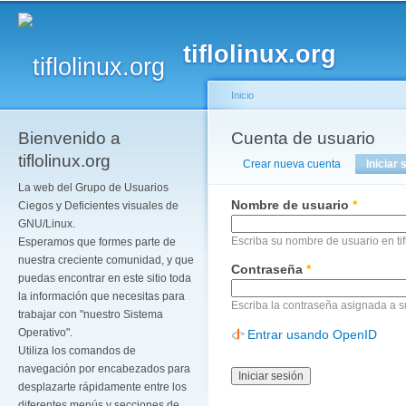
Pa
co
tiflolinux.org
pr
Inicio
Bienvenido a
Se encuentra usted a
Cuenta de usuario
Solapas principales
tiflolinux.org
Crear nueva cuenta
Iniciar 
La web del Grupo de Usuarios
Nombre de usuario
*
Ciegos y Deficientes visuales de
GNU/Linux.
Escriba su nombre de usuario en tif
Esperamos que formes parte de
nuestra creciente comunidad, y que
Contraseña
*
puedas encontrar en este sitio toda
la información que necesitas para
Escriba la contraseña asignada a 
trabajar con "nuestro Sistema
Operativo".
Entrar usando OpenID
Utiliza los comandos de
navegación por encabezados para
desplazarte rápidamente entre los
diferentes menús y secciones de