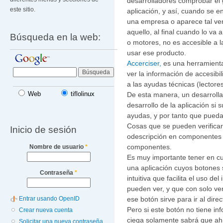
desarrolladores comprobar el 
este sitio.
aplicación, y así, cuando se 
una empresa o aparece tal ver
aquello, al final cuando lo va
Búsqueda en la web:
o motores, no es accesible a l
usar ese producto.
Accerciser,
es una herramienta
ver la información de accesibi
a las ayudas técnicas (lectores
Web
tiflolinux
De esta manera, un desarrollad
desarrollo de la aplicación si 
ayudas, y por tanto que pueda 
Cosas que se pueden verificar
Inicio de sesión
odescripción en componentes vi
componentes.
Nombre de usuario
*
Es muy importante tener en cu
una aplicación cuyos botones
Contraseña
*
intuitiva que facilita el uso de
pueden ver, y que con solo v
ese botón sirve para ir al dire
Entrar usando OpenID
Pero si este botón no tiene in
Crear nueva cuenta
ciega solamente sabrá que ahí
Solicitar una nueva contraseña