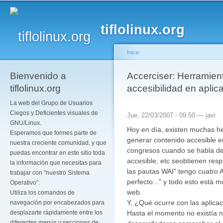
Pa
co
tiflolinux.org
pr
Inicio
Bienvenido a
Se encuentra usted a
Accerciser: Herramienta
tiflolinux.org
accesibilidad en aplic
La web del Grupo de Usuarios
Ciegos y Deficientes visuales de
Jue, 22/03/2007 - 09:50 —
javi
GNU/Linux.
Hoy en día, existen muchas h
Esperamos que formes parte de
generar contenido accesible e
nuestra creciente comunidad, y que
congresos cuando se habla de a
puedas encontrar en este sitio toda
accesible, etc seobtienen res
la información que necesitas para
las pautas WAI" tengo cuatro A
trabajar con "nuestro Sistema
perfecto..." y todo esto está m
Operativo".
web.
Utiliza los comandos de
Y, ¿Qué ocurre con las aplica
navegación por encabezados para
Hasta el momento no existía n
desplazarte rápidamente entre los
diferentes menús y secciones de