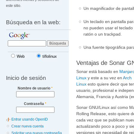
este sitio.
Un magnificador de pantal
Búsqueda en la web:
Un teclado en pantalla pa
no pueden usar el teclado 
ratón o un trackpad.
Una fuente tipográfica par
Web
tiflolinux
Ventajas de Sonar GN
Sonar está basado en
Manjar
Inicio de sesión
Linux
y este a su vez en
Arch
Linux
esto quiere decir que t
Nombre de usuario
*
usuario, profesional e indepe
Alemania, Francia y Austria (e
Contraseña
*
Sonar GNU/Linux así como Ma
Rolling Release, esto quiere 
Entrar usando OpenID
cada vez que se publican nuev
actualizando poco a poco y sie
Crear nueva cuenta
versiones sin necesidad de re
Solicitar una nueva contraseña