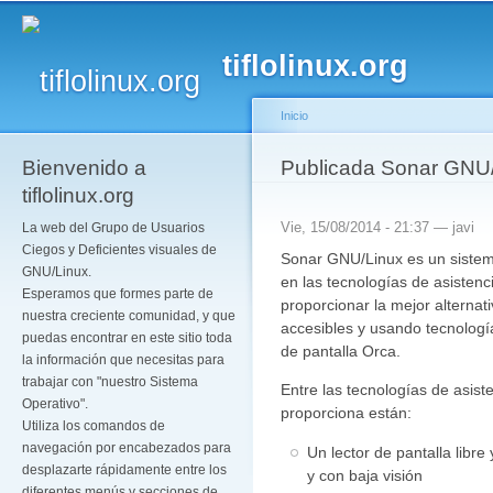
Pa
co
tiflolinux.org
pr
Inicio
Bienvenido a
Se encuentra usted a
Publicada Sonar GNU/
tiflolinux.org
Vie, 15/08/2014 - 21:37 —
javi
La web del Grupo de Usuarios
Ciegos y Deficientes visuales de
Sonar GNU/Linux es un sistem
GNU/Linux.
en las tecnologías de asisten
Esperamos que formes parte de
proporcionar la mejor alternat
nuestra creciente comunidad, y que
accesibles y usando tecnología
puedas encontrar en este sitio toda
de pantalla Orca.
la información que necesitas para
trabajar con "nuestro Sistema
Entre las tecnologías de asis
Operativo".
proporciona están:
Utiliza los comandos de
navegación por encabezados para
Un lector de pantalla libre
desplazarte rápidamente entre los
y con baja visión
diferentes menús y secciones de