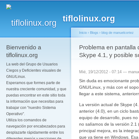
Pa
co
tiflolinux.org
pr
Inicio
›
Blogs
›
blog de manuelcortez
Bienvenido a
Se encuentra usted a
Problema en pantalla d
tiflolinux.org
Skype 4.1, y posible s
La web del Grupo de Usuarios
Ciegos y Deficientes visuales de
Mié, 19/12/2012 - 07:14 —
manue
GNU/Linux.
Sin duda es emocionante prob
Esperamos que formes parte de
GNU/Linux, y más con el sopo
nuestra creciente comunidad, y que
llegar a este sistema, anterio
puedas encontrar en este sitio toda
la información que necesitas para
La versión actual de Skype (4
trabajar con "nuestro Sistema
anterior (4.0), en un ciclo ba
Operativo".
equipo de desarrollo, pues no
Utiliza los comandos de
no salíamos de la versión 2.1
navegación por encabezados para
principal mejora, es la integra
desplazarte rápidamente entre los
que ya tiene en Windows. Esa 
diferentes menús y secciones de