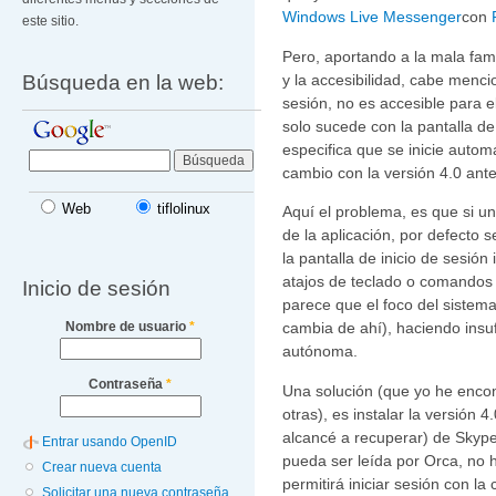
Windows Live Messenger
con
este sitio.
Pero, aportando a la mala fa
Búsqueda en la web:
y la accesibilidad, cabe menci
sesión, no es accesible para e
solo sucede con la pantalla de 
especifica que se inicie autom
cambio con la versión 4.0 ante
Web
tiflolinux
Aquí el problema, es que si u
de la aplicación, por defecto s
la pantalla de inicio de sesión 
atajos de teclado o comandos 
Inicio de sesión
parece que el foco del sistem
Nombre de usuario
*
cambia de ahí), haciendo insufr
autónoma.
Contraseña
*
Una solución (que yo he enco
otras), es instalar la versión 
alcancé a recuperar) de Skype,
Entrar usando OpenID
pueda ser leída por Orca, no h
Crear nueva cuenta
permitirá iniciar sesión con l
Solicitar una nueva contraseña