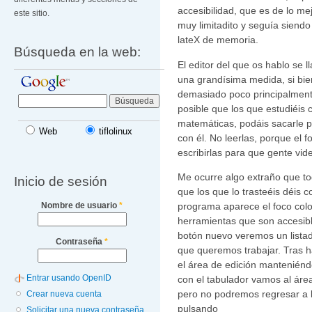
accesibilidad, que es de lo me
este sitio.
muy limitadito y seguía sien
lateX de memoria.
Búsqueda en la web:
El editor del que os hablo se 
una grandísima medida, si bie
demasiado poco principalmente
posible que los que estudiéis 
matemáticas, podáis sacarle p
Web
tiflolinux
con él. No leerlas, porque el f
escribirlas para que gente vide
Me ocurre algo extraño que to
Inicio de sesión
que los que lo trasteéis déis c
Nombre de usuario
*
programa aparece el foco colo
herramientas que son accesibl
botón nuevo veremos un listado
Contraseña
*
que queremos trabajar. Tras ha
el área de edición manteniéndo
Entrar usando OpenID
con el tabulador vamos al área
pero no podremos regresar a 
Crear nueva cuenta
pulsando
Solicitar una nueva contraseña