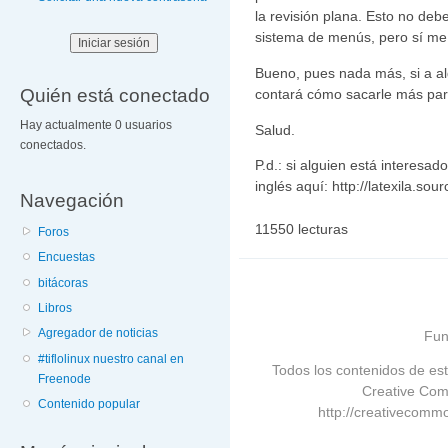
la revisión plana. Esto no deb
sistema de menús, pero sí me 
Bueno, pues nada más, si a al
Quién está conectado
contará cómo sacarle más par
Hay actualmente 0 usuarios
Salud.
conectados.
P.d.: si alguien está interesad
inglés aquí: http://latexila.sou
Navegación
11550 lecturas
Foros
Encuestas
bitácoras
Libros
Agregador de noticias
Fun
#tiflolinux nuestro canal en
Todos los contenidos de est
Freenode
Creative Com
Contenido popular
http://creativecommo