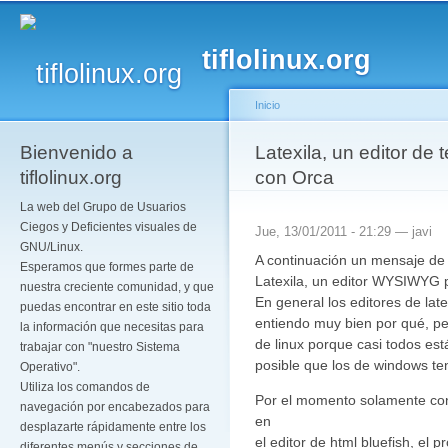
Pa
co
tiflolinux.org
pr
Inicio
Bienvenido a
Se encuentra usted a
Latexila, un editor de
tiflolinux.org
con Orca
La web del Grupo de Usuarios
Ciegos y Deficientes visuales de
Jue, 13/01/2011 - 21:29 —
javi
GNU/Linux.
A continuación un mensaje de 
Esperamos que formes parte de
Latexila, un editor WYSIWYG p
nuestra creciente comunidad, y que
En general los editores de lat
puedas encontrar en este sitio toda
entiendo muy bien por qué, pe
la información que necesitas para
de linux porque casi todos est
trabajar con "nuestro Sistema
posible que los de windows t
Operativo".
Utiliza los comandos de
Por el momento solamente con
navegación por encabezados para
en
desplazarte rápidamente entre los
el editor de html bluefish, el 
diferentes menús y secciones de