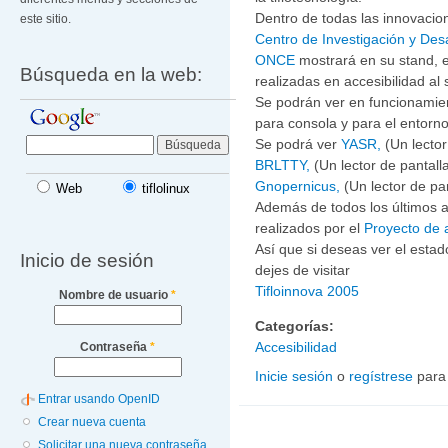
Dentro de todas las innovacio
este sitio.
Centro de Investigación y Desa
ONCE
mostrará en su stand, e
Búsqueda en la web:
realizadas en accesibilidad al
Se podrán ver en funcionamien
para consola y para el entorno
Se podrá ver
YASR,
(Un lecto
BRLTTY,
(Un lector de pantall
Gnopernicus,
(Un lector de p
Web
tiflolinux
Además de todos los últimos 
realizados por el
Proyecto de
Así que si deseas ver el estad
Inicio de sesión
dejes de visitar
Tifloinnova 2005
Nombre de usuario
*
Categorías:
Accesibilidad
Contraseña
*
Inicie sesión
o
regístrese
para
Entrar usando OpenID
Crear nueva cuenta
Solicitar una nueva contraseña