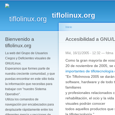
Pa
co
tiflolinux.org
pr
Inicio
Bienvenido a
Se encuentra usted a
Accesibilidad a GNU/L
tiflolinux.org
Mié, 16/11/2005 - 12:32 —
fdma
La web del Grupo de Usuarios
Ciegos y Deficientes visuales de
Como la gran mayoría de vosot
GNU/Linux.
20 de noviembre de 2005, se 
Esperamos que formes parte de
importantes de tiflotecnología
nuestra creciente comunidad, y que
"En TifloInnova 2005 se darán 
puedas encontrar en este sitio toda
software, hardware y de todo 
la información que necesitas para
familiares
trabajar con "nuestro Sistema
y profesionales relacionados c
Operativo".
rehabilitación, el ocio y la vid
Utiliza los comandos de
visuales podrán conocer
navegación por encabezados para
todos aquellos productos que
desplazarte rápidamente entre los
la tiflotecnología."
diferentes menús y secciones de