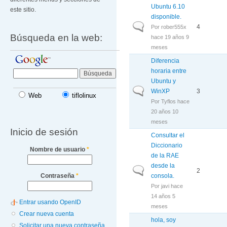
Ubuntu 6.10
este sitio.
disponible.
Discusión normal
4
Por
rober555x
Búsqueda en la web:
hace 19 años 9
meses
Diferencia
horaria entre
Ubuntu y
Discusión normal
WinXP
3
Web
tiflolinux
Por
Tyflos
hace
20 años 10
meses
Inicio de sesión
Consultar el
Diccionario
Nombre de usuario
*
de la RAE
desde la
Discusión normal
2
consola.
Contraseña
*
Por
javi
hace
14 años 5
Entrar usando OpenID
meses
Crear nueva cuenta
hola, soy
Solicitar una nueva contraseña