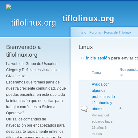
Pa
co
tiflolinux.org
pr
Inicio
›
Forums
›
Foros de Tiflolinux
Bienvenido a
Se encuentra usted a
Linux
tiflolinux.org
Inicie sesión
para enviar co
La web del Grupo de Usuarios
Respuest
Ciegos y Deficientes visuales de
Tema
GNU/Linux.
Esperamos que formes parte de
Ayuda con
nuestra creciente comunidad, y que
algúnos
puedas encontrar en este sitio toda
problemas de
la información que necesitas para
tifloubuntu y
trabajar con "nuestro Sistema
Discusión normal
ubuntu
6
Operativo".
Por
manuel
Utiliza los comandos de
eduardo
hace
navegación por encabezados para
16 años 6
desplazarte rápidamente entre los
meses
diferentes menús y secciones de