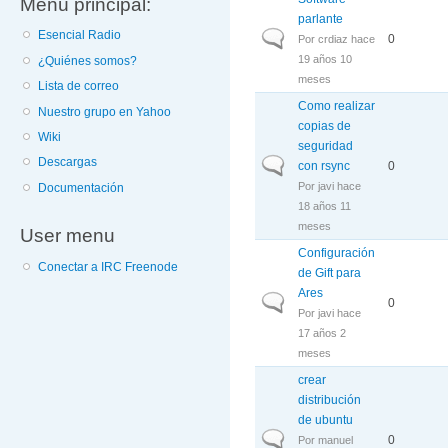
Menú principal:
parlante
Esencial Radio
Discusión normal
0
Por
crdiaz
hace
19 años 10
¿Quiénes somos?
meses
Lista de correo
Como realizar
Nuestro grupo en Yahoo
copias de
Wiki
seguridad
Descargas
Discusión normal
con rsync
0
Por
javi
hace
Documentación
18 años 11
meses
User menu
Configuración
Conectar a IRC Freenode
de Gift para
Ares
Discusión normal
0
Por
javi
hace
17 años 2
meses
crear
distribución
de ubuntu
Discusión normal
0
Por
manuel