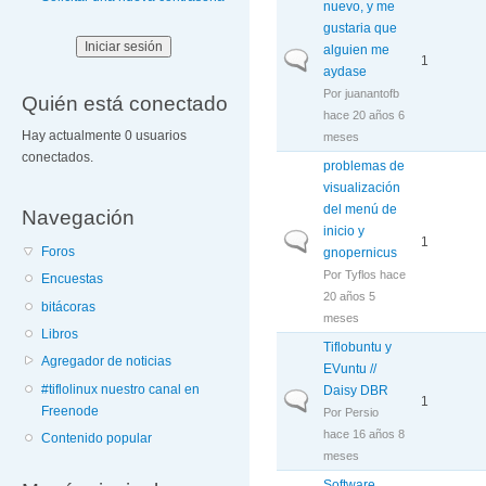
nuevo, y me
gustaria que
alguien me
Discusión normal
1
aydase
Por
juanantofb
Quién está conectado
hace 20 años 6
Hay actualmente 0 usuarios
meses
conectados.
problemas de
visualización
del menú de
Navegación
inicio y
Discusión normal
1
Foros
gnopernicus
Por
Tyflos
hace
Encuestas
20 años 5
bitácoras
meses
Libros
Tiflobuntu y
Agregador de noticias
EVuntu //
#tiflolinux nuestro canal en
Daisy DBR
Discusión normal
1
Freenode
Por
Persio
hace 16 años 8
Contenido popular
meses
Software