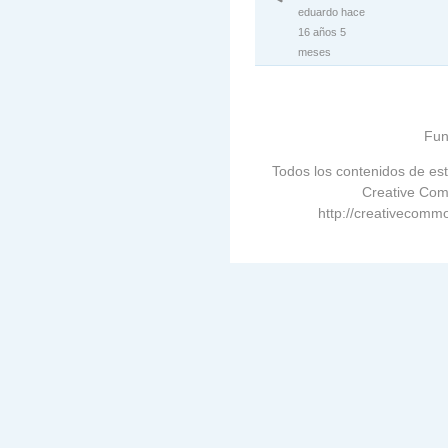
eduardo
hace
16 años 5
meses
Fun
Todos los contenidos de est
Creative Com
http://creativecommo