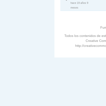
hace 19 años 9
meses
Fun
Todos los contenidos de est
Creative Com
http://creativecommo