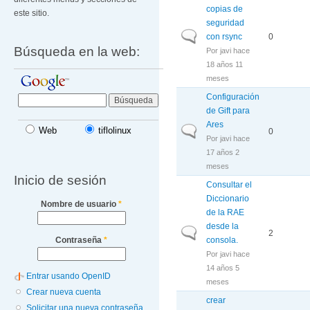
copias de
este sitio.
seguridad
Discusión normal
con rsync
0
Búsqueda en la web:
Por
javi
hace
18 años 11
meses
Configuración
de Gift para
Ares
Discusión normal
Web
tiflolinux
0
Por
javi
hace
17 años 2
meses
Inicio de sesión
Consultar el
Diccionario
Nombre de usuario
*
de la RAE
desde la
Discusión normal
2
consola.
Contraseña
*
Por
javi
hace
14 años 5
Entrar usando OpenID
meses
Crear nueva cuenta
crear
Solicitar una nueva contraseña