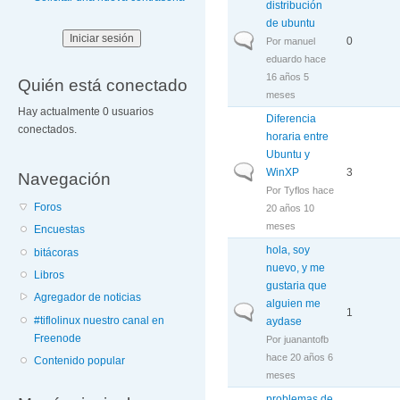
distribución
de ubuntu
Discusión normal
0
Por
manuel
eduardo
hace
16 años 5
Quién está conectado
meses
Hay actualmente 0 usuarios
Diferencia
conectados.
horaria entre
Ubuntu y
Discusión normal
WinXP
3
Navegación
Por
Tyflos
hace
Foros
20 años 10
meses
Encuestas
hola, soy
bitácoras
nuevo, y me
Libros
gustaria que
Agregador de noticias
alguien me
Discusión normal
1
#tiflolinux nuestro canal en
aydase
Freenode
Por
juanantofb
hace 20 años 6
Contenido popular
meses
problemas de