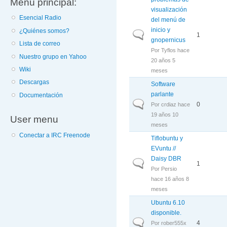
Menú principal:
visualización
Esencial Radio
del menú de
inicio y
¿Quiénes somos?
Discusión normal
1
gnopernicus
Lista de correo
Por
Tyflos
hace
Nuestro grupo en Yahoo
20 años 5
Wiki
meses
Descargas
Software
parlante
Documentación
Discusión normal
0
Por
crdiaz
hace
19 años 10
User menu
meses
Conectar a IRC Freenode
Tiflobuntu y
EVuntu //
Daisy DBR
Discusión normal
1
Por
Persio
hace 16 años 8
meses
Ubuntu 6.10
disponible.
Discusión normal
4
Por
rober555x