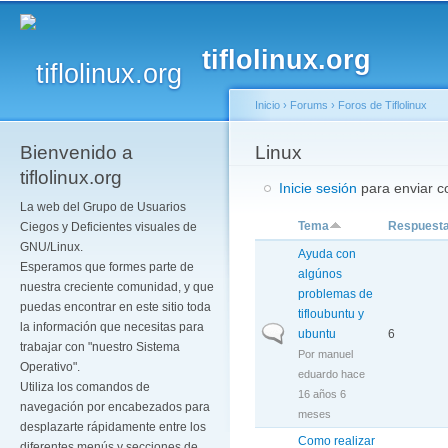
Pa
co
tiflolinux.org
pr
Inicio
›
Forums
›
Foros de Tiflolinux
Bienvenido a
Se encuentra usted a
Linux
tiflolinux.org
Inicie sesión
para enviar co
La web del Grupo de Usuarios
Tema
Respuest
Ciegos y Deficientes visuales de
GNU/Linux.
Ayuda con
Esperamos que formes parte de
algúnos
nuestra creciente comunidad, y que
problemas de
puedas encontrar en este sitio toda
tifloubuntu y
la información que necesitas para
Discusión normal
ubuntu
6
trabajar con "nuestro Sistema
Por
manuel
Operativo".
eduardo
hace
Utiliza los comandos de
16 años 6
navegación por encabezados para
meses
desplazarte rápidamente entre los
Como realizar
diferentes menús y secciones de