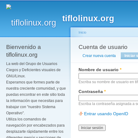
Pa
co
tiflolinux.org
pr
Inicio
Bienvenido a
Se encuentra usted a
Cuenta de usuario
Solapas principales
tiflolinux.org
Crear nueva cuenta
Iniciar 
La web del Grupo de Usuarios
Nombre de usuario
*
Ciegos y Deficientes visuales de
GNU/Linux.
Escriba su nombre de usuario en tif
Esperamos que formes parte de
nuestra creciente comunidad, y que
Contraseña
*
puedas encontrar en este sitio toda
la información que necesitas para
Escriba la contraseña asignada a 
trabajar con "nuestro Sistema
Operativo".
Entrar usando OpenID
Utiliza los comandos de
navegación por encabezados para
desplazarte rápidamente entre los
diferentes menús y secciones de