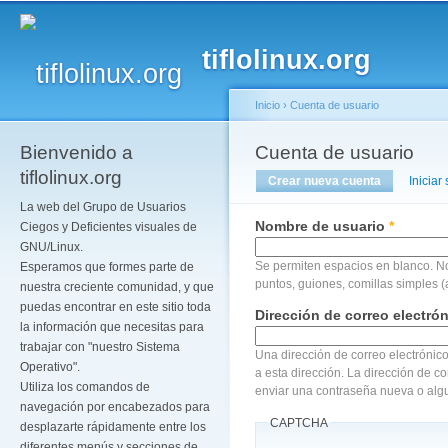
Pa
co
tiflolinux.org
pr
Inicio
›
Cuenta de usuario
Bienvenido a
Se encuentra usted a
Cuenta de usuario
Solapas principales
tiflolinux.org
Crear nueva cuenta
(solapa act
Iniciar
La web del Grupo de Usuarios
Nombre de usuario
*
Ciegos y Deficientes visuales de
GNU/Linux.
Se permiten espacios en blanco. N
Esperamos que formes parte de
puntos, guiones, comillas simples (
nuestra creciente comunidad, y que
puedas encontrar en este sitio toda
Dirección de correo electró
la información que necesitas para
trabajar con "nuestro Sistema
Una dirección de correo electrónico
Operativo".
a esta dirección. La dirección de c
Utiliza los comandos de
enviar una contraseña nueva o algu
navegación por encabezados para
CAPTCHA
desplazarte rápidamente entre los
diferentes menús y secciones de