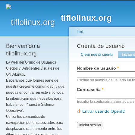
Pa
co
tiflolinux.org
pr
Inicio
Bienvenido a
Se encuentra usted a
Cuenta de usuario
Solapas principales
tiflolinux.org
Crear nueva cuenta
Iniciar 
La web del Grupo de Usuarios
Nombre de usuario
*
Ciegos y Deficientes visuales de
GNU/Linux.
Escriba su nombre de usuario en tif
Esperamos que formes parte de
nuestra creciente comunidad, y que
Contraseña
*
puedas encontrar en este sitio toda
la información que necesitas para
Escriba la contraseña asignada a 
trabajar con "nuestro Sistema
Operativo".
Entrar usando OpenID
Utiliza los comandos de
navegación por encabezados para
desplazarte rápidamente entre los
diferentes menús y secciones de