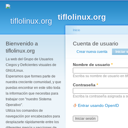
Pa
co
tiflolinux.org
pr
Inicio
Bienvenido a
Se encuentra usted a
Cuenta de usuario
Solapas principales
tiflolinux.org
Crear nueva cuenta
Iniciar 
La web del Grupo de Usuarios
Nombre de usuario
*
Ciegos y Deficientes visuales de
GNU/Linux.
Escriba su nombre de usuario en tif
Esperamos que formes parte de
nuestra creciente comunidad, y que
Contraseña
*
puedas encontrar en este sitio toda
la información que necesitas para
Escriba la contraseña asignada a 
trabajar con "nuestro Sistema
Operativo".
Entrar usando OpenID
Utiliza los comandos de
navegación por encabezados para
desplazarte rápidamente entre los
diferentes menús y secciones de